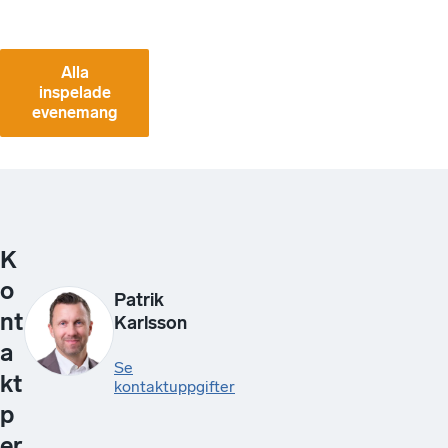
Alla
inspelade
evenemang
K
o
Patrik
nt
Karlsson
a
Se
kt
kontaktuppgifter
p
er