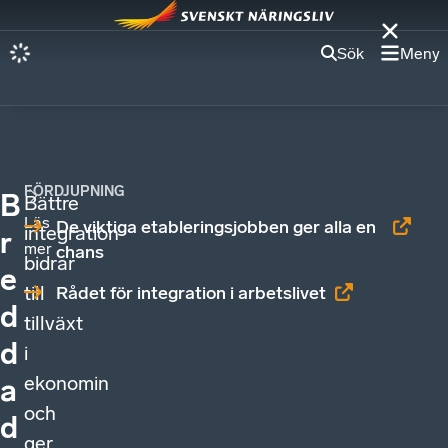
Sök
Meny
FÖRDJUPNING
B
Bättre
Läs
De viktiga etableringsjobben ger alla en
integration
r
mer
chans
bidrar
e
till
Rådet för integration i arbetslivet
d
tillväxt
d
i
ekonomin
a
och
d
ger