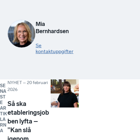
Mia
Bernhardsen
Se
kontaktuppgifter
NYHET
–
20 februari
SE
2026
NA
ST
E
Så ska
AR
etableringsjob
TIK
LA
ben lyfta –
RN
”Kan slå
A
igenom