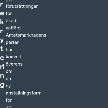
r
förutsättningar
e
för
ökad
k
välfärd.
r
Arbetsmarknadens
y
parter
t
har
e
kommit
överens
ri
om
n
en
g
ny
anställningsform
för
att