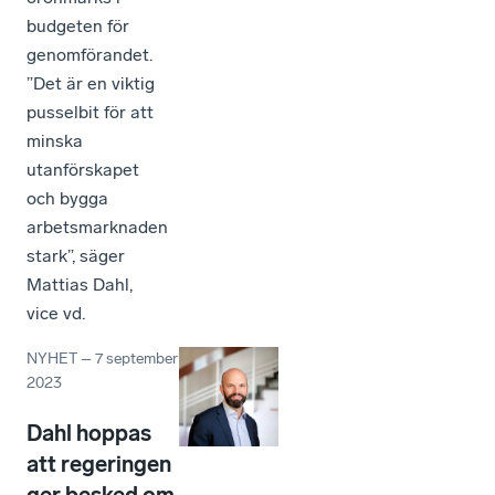
budgeten för
genomförandet.
”Det är en viktig
pusselbit för att
minska
utanförskapet
och bygga
arbetsmarknaden
stark”, säger
Mattias Dahl,
vice vd.
NYHET
–
7 september
2023
Dahl hoppas
att regeringen
ger besked om