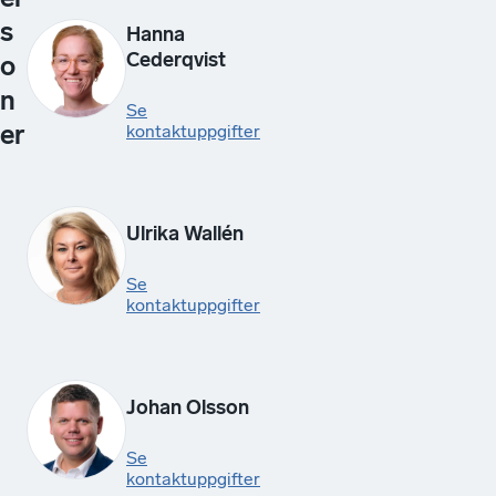
s
Hanna
Cederqvist
o
n
Se
er
kontaktuppgifter
Ulrika Wallén
Se
kontaktuppgifter
Johan Olsson
Se
kontaktuppgifter