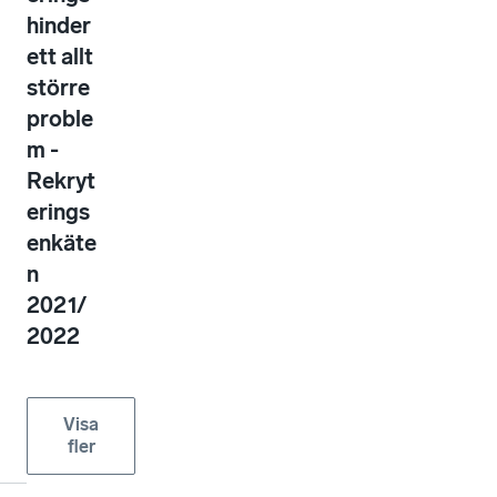
hinder
ett allt
större
proble
m -
Rekryt
erings
enkäte
n
2021/
2022
Visa
fler