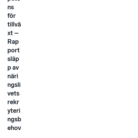
ns
för
tillvä
xt –
Rap
port
släp
p av
näri
ngsli
vets
rekr
yteri
ngsb
ehov