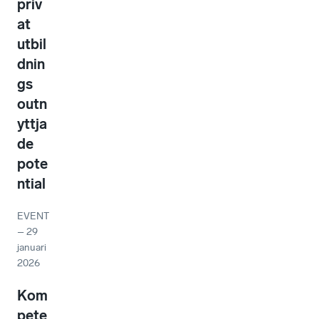
priv
at
utbil
dnin
gs
outn
yttja
de
pote
ntial
EVENT
–
29
januari
2026
Kom
pete