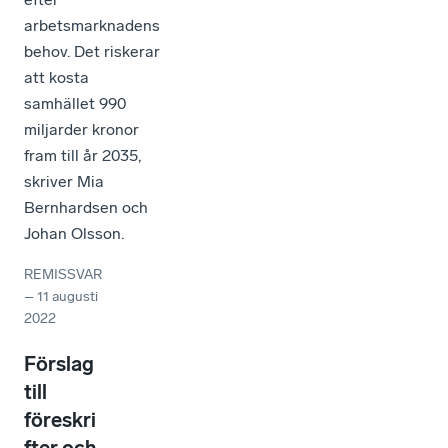
arbetsmarknadens
behov. Det riskerar
att kosta
samhället 990
miljarder kronor
fram till år 2035,
skriver Mia
Bernhardsen och
Johan Olsson.
REMISSVAR
–
11 augusti
2022
Förslag
till
föreskri
fter och