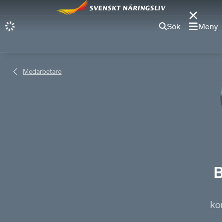
Sök
Meny
Medarbetare
B
ko