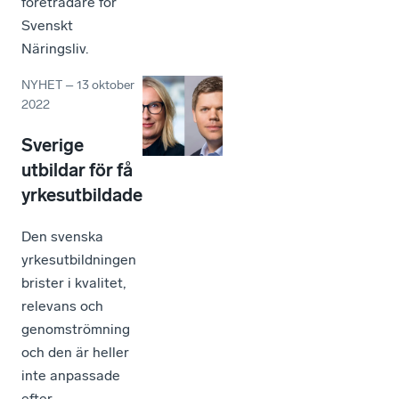
företrädare för
Svenskt
Näringsliv.
NYHET
–
13 oktober
2022
Sverige
utbildar för få
yrkesutbildade
Den svenska
yrkesutbildningen
brister i kvalitet,
relevans och
genomströmning
och den är heller
inte anpassade
efter