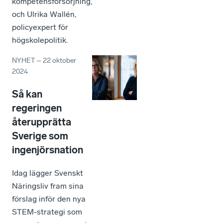
kompetensförsörjning,
och Ulrika Wallén,
policyexpert för
högskolepolitik.
NYHET
–
22 oktober
2024
Så kan
regeringen
återupprätta
Sverige som
ingenjörsnation
Idag lägger Svenskt
Näringsliv fram sina
förslag inför den nya
STEM-strategi som