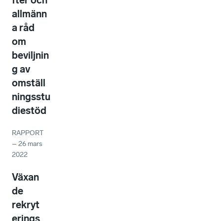
allmänn
a råd
om
beviljnin
g av
omställ
ningsstu
diestöd
RAPPORT
–
26 mars
2022
Växan
de
rekryt
erings