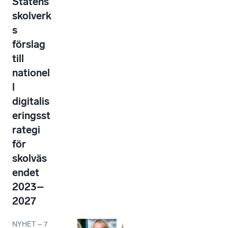
Statens
skolverk
s
förslag
till
nationel
l
digitalis
eringsst
rategi
för
skolväs
endet
2023–
2027
NYHET
–
7