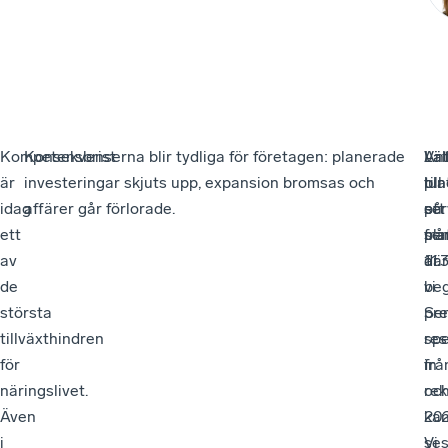
Kompetensbrist
Konsekvenserna blir tydliga för företagen: planerade
Vä
Lät
Ant
är
investeringar skjuts upp, expansion bromsas och
till
lun
pla
idag
affärer går förlorade.
ett
ser
på
ett
se
frå
pla
av
där
11.
är
de
vi
beg
största
pre
Sem
tillväxthindren
res
spe
för
frå
in
näringslivet.
rek
oc
Även
202
ka
i
Vi
se