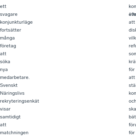
ett
ko
i
svagare
äv
eft
konjunkturläge
att
fortsätter
dis
många
vil
företag
ref
att
so
söka
krä
nya
för
medarbetare.
att
Svenskt
stä
Näringslivs
kom
rekryteringsenkät
oc
visar
sk
samtidigt
bät
att
för
matchningen
för