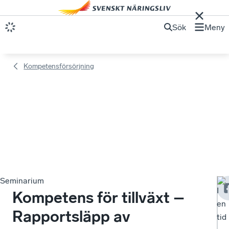
Sök
Meny
Kompetensförsörjning
Seminarium
I
Kompetens för tillväxt –
en
Rapportsläpp av
tid