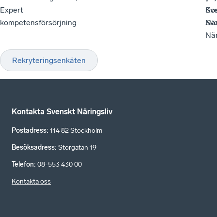
Expert
Sv
Kom
kompetensförsörjning
När
Sv
När
Rekryteringsenkäten
Kontakta Svenskt Näringsliv
Postadress
:
114 82 Stockholm
Besöksadress
:
Storgatan 19
Telefon
:
08-553 430 00
Kontakta oss