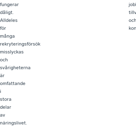
fungerar
job
dåligt.
til
Alldeles
oc
för
kon
många
rekryteringsförsök
misslyckas
och
svårigheterna
är
omfattande
i
stora
delar
av
näringslivet.