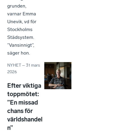
grunden,
varnar Emma
Unevik, vd för
Stockholms
Städsystem.
”Vansinnigt”,
säger hon.
NYHET
–
31 mars
2026
Efter viktiga
toppmötet:
”En missad
chans för
världshandel
n”