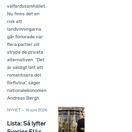
välfärdssamhället.
Nu finns det en
risk att
landvinningarna
går förlorade när
flera partier vill
strypa de privata
alternativen. ”Det
är väldigt lätt att
romantisera det
förflutna”, säger
nationalekonomen
Andreas Bergh.
NYHET
–
16 juni 2026
Lista: Så lyfter
Sverige EU:s