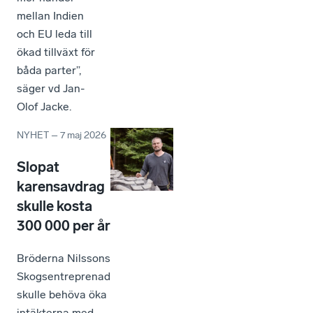
mellan Indien
och EU leda till
ökad tillväxt för
båda parter”,
säger vd Jan-
Olof Jacke.
NYHET
–
7 maj 2026
Slopat
karensavdrag
skulle kosta
300 000 per år
Bröderna Nilssons
Skogsentreprenad
skulle behöva öka
intäkterna med