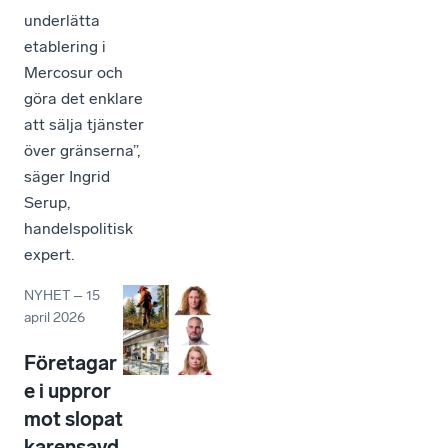
underlätta
etablering i
Mercosur och
göra det enklare
att sälja tjänster
över gränserna”,
säger Ingrid
Serup,
handelspolitisk
expert.
NYHET
–
15
april 2026
Företagar
e i uppror
mot slopat
karensavd