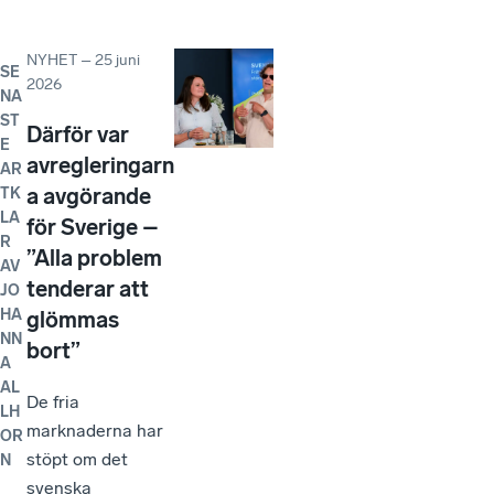
NYHET
–
25 juni
SE
2026
NA
ST
Därför var
E
avregleringarn
AR
a avgörande
TK
LA
för Sverige –
R
”Alla problem
AV
tenderar att
JO
HA
glömmas
NN
bort”
A
AL
De fria
LH
marknaderna har
OR
stöpt om det
N
svenska