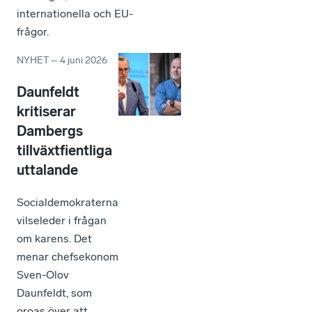
internationella och EU-
frågor.
NYHET
–
4 juni 2026
Daunfeldt
kritiserar
Dambergs
tillväxtfientliga
uttalande
Socialdemokraterna
vilseleder i frågan
om karens. Det
menar chefsekonom
Sven-Olov
Daunfeldt, som
oroas över att