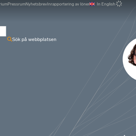
rium
Pressrum
Nyhetsbrev
Inrapportering av löner
In English
r
Sök på webbplatsen