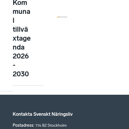
Kom
muna
l
tillvä
xtage
nda
2026
-
2030
Kontakta Svenskt Näringsliv
Postadress
:
114 82 Stockholm