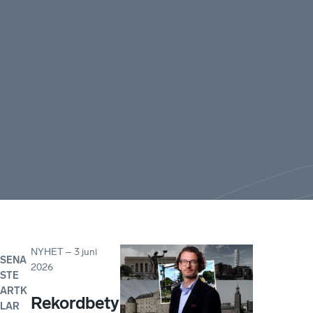
NYHET
–
3 juni
SENA
2026
STE
ARTK
Rekordbety
LAR