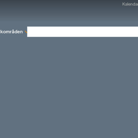
Kalenda
kområden
Medlemskap
Rapporter och remissva