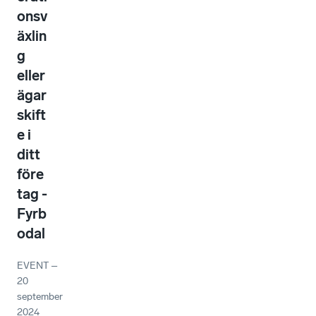
onsv
äxlin
g
eller
ägar
skift
e i
ditt
före
tag -
Fyrb
odal
EVENT
–
20
september
2024