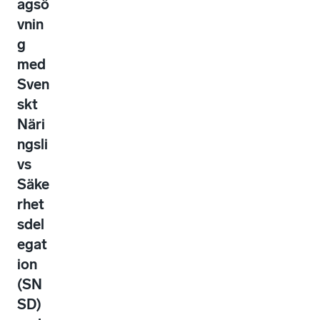
agsö
vnin
g
med
Sven
skt
Näri
ngsli
vs
Säke
rhet
sdel
egat
ion
(SN
SD)