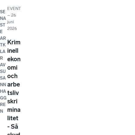
EVENT
SE
–
26
NA
juni
ST
2026
E
AR
Krim
TK
inell
LA
ekon
R
AV
omi
SU
och
SA
arbe
NN
HA
tsliv
GG
skri
RE
mina
N
litet
- Så
skyd