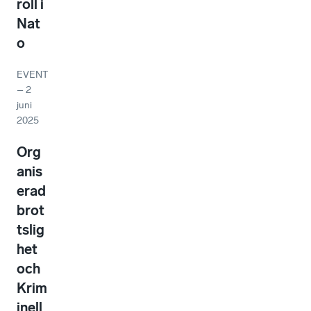
roll i
Nat
o
EVENT
–
2
juni
2025
Org
anis
erad
brot
tslig
het
och
Krim
inell