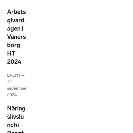
Arbets
givard
agen i
Väners
borg
HT
2024
EVENT
–
11
september
2024
Näring
slivslu
nch i