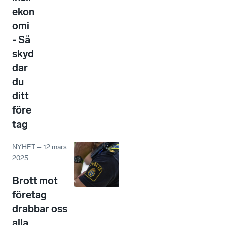
ekon
omi
- Så
skyd
dar
du
ditt
före
tag
NYHET
–
12 mars
2025
Brott mot
företag
drabbar oss
alla