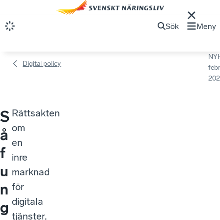
Sök
Meny
NY
Digital policy
febr
202
Rättsakten
S
om
å
en
f
inre
u
marknad
n
för
digitala
g
tjänster,