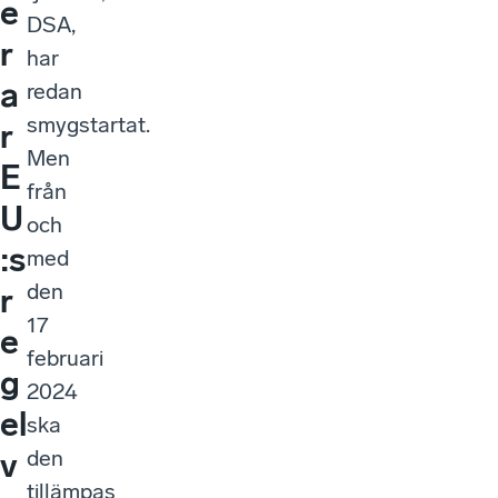
e
DSA,
r
har
a
redan
smygstartat.
r
Men
E
från
U
och
:s
med
den
r
17
e
februari
g
2024
el
ska
den
v
tillämpas