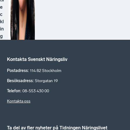
e
c
kl
in
g
Kontakta Svenskt Näringsliv
Postadress
:
114 82 Stockholm
Besöksadress
:
Storgatan 19
Telefon
:
08-553 430 00
Kontakta oss
Ta del av fler nyheter på Tidningen Näringslivet