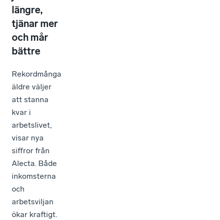
längre,
tjänar mer
och mår
bättre
Rekordmånga
äldre väljer
att stanna
kvar i
arbetslivet,
visar nya
siffror från
Alecta. Både
inkomsterna
och
arbetsviljan
ökar kraftigt.