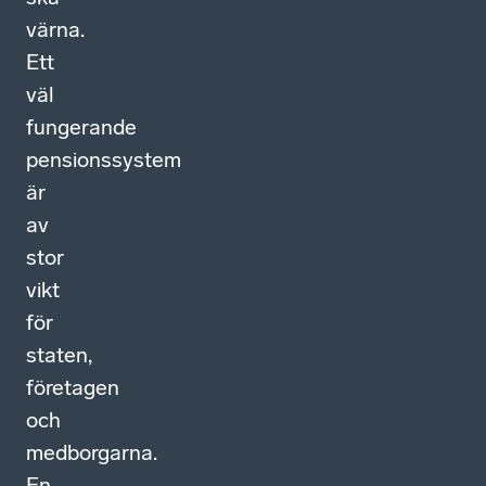
värna.
Ett
väl
fungerande
pensionssystem
är
av
stor
vikt
för
staten,
företagen
och
medborgarna.
En