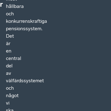
r
hållbara
och
konkurrenskraftiga
pensionssystem.
Det
är
en
central
del
av
välfärdssystemet
och
något
vi
ska