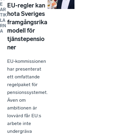
E
EU-regler kan
AR
hota Sveriges
TIK
LA
framgångsrika
RN
modell för
A
tjänstepensio
ner
EU-kommissionen
har presenterat
ett omfattande
regelpaket för
pensionssystemet.
Även om
ambitionen är
lovvärd får EU:s
arbete inte
undergräva