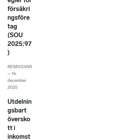
egler för
försäkri
ngsföre
tag
(SOU
2025:97
)
REMISSVAR
–
16
december
2025
Utdelnin
gsbart
översko
tt i
inkomst