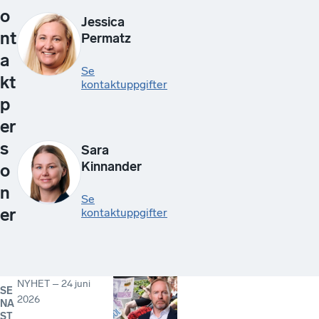
o
Jessica
nt
Permatz
a
Se
kt
kontaktuppgifter
p
er
s
Sara
Kinnander
o
n
Se
er
kontaktuppgifter
NYHET
–
24 juni
SE
2026
NA
ST