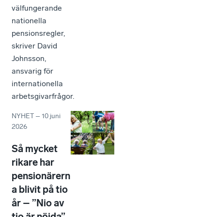
välfungerande
nationella
pensionsregler,
skriver David
Johnsson,
ansvarig för
internationella
arbetsgivarfrågor.
NYHET
–
10 juni
2026
Så mycket
rikare har
pensionärern
a blivit på tio
år – ”Nio av
tio är nöjda”