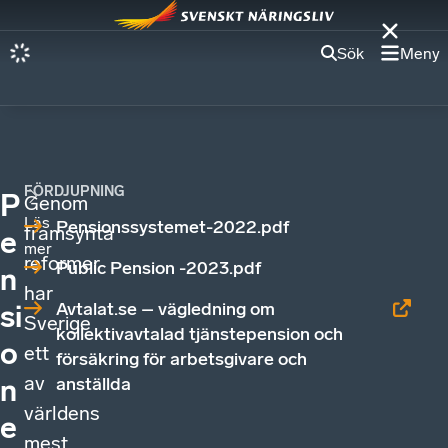
Sök
Meny
FÖRDJUPNING
P
Genom
Läs
Pensionssystemet-2022.pdf
framsynta
e
mer
reformer
Public Pension -2023.pdf
n
har
Avtalat.se – vägledning om
si
Sverige
kollektivavtalad tjänstepension och
o
ett
försäkring för arbetsgivare och
av
anställda
n
världens
e
mest