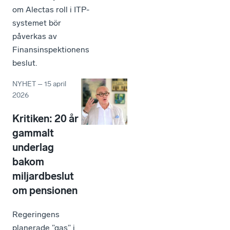
om Alectas roll i ITP-
systemet bör
påverkas av
Finansinspektionens
beslut.
NYHET
–
15 april
2026
Kritiken: 20 år
gammalt
underlag
bakom
miljardbeslut
om pensionen
Regeringens
planerade ”gas” i