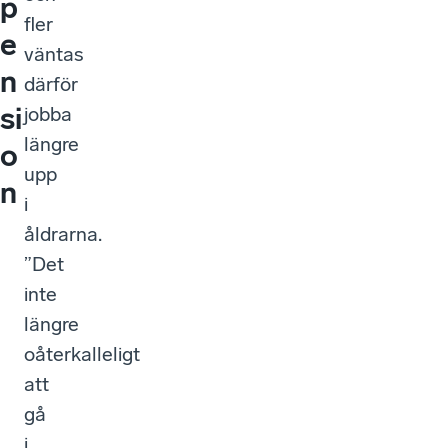
p
fler
e
väntas
n
därför
si
jobba
längre
o
upp
n
i
åldrarna.
”Det
inte
längre
oåterkalleligt
att
gå
i