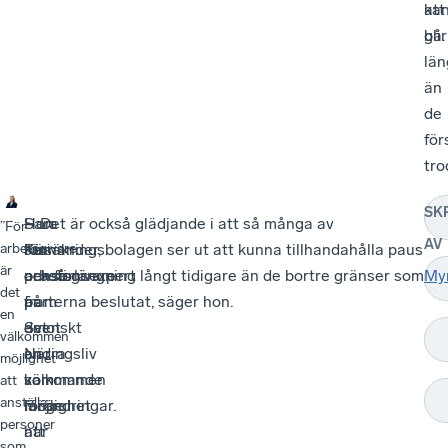
att
ka
gå.
blir
län
än
de
för
tro
SK
Sara
–
Hon
– Det är också glädjande i att så många av
”För
AV
Kinnander,
För
ser
försäkringsbolagen ser ut att kunna tillhandahålla paus
arbetsgivare
är
pensionsexpert
arbetsgivare
också
och förlängning långt tidigare än de bortre gränser som
My
det
på
är
fram
parterna beslutat, säger hon.
en
Svenskt
det
emot
välkommen
Näringsliv
en
andra
möjlighet
som
välkommen
kommande
att
anställa
länge
möjlighet
förändringar.
personer
har
att
som