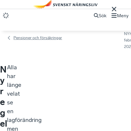
Sök
Meny
NY
Pensioner och försäkringar
febr
202
Alla
N
har
y
länge
r
velat
e
se
g
en
lagförändring
el
men