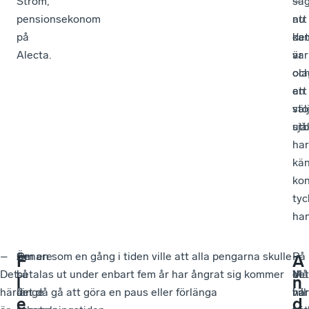
Ström,
sä
–
pensionsekonom
att
nu
på
det
ka
Alecta.
är
var
ola
oc
att
en
st
väl
utb
själ
har
kän
kon
tyc
han
–
Än
Senare
Om en som en gång i tiden ville att alla pengarna skulle
–
På
–
F
A
Det
så
i
betalas ut under enbart fem år har ångrat sig kommer
Må
det
Vi
l
n
här
länge
år
det då gå att göra en paus eller förlänga
vill
här
har
e
d