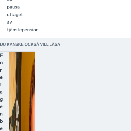
pausa
uttaget
av
tjänstepension.
DU KANSKE OCKSÅ VILL LÄSA
F
ö
r
e
t
a
g
e
n
b
e