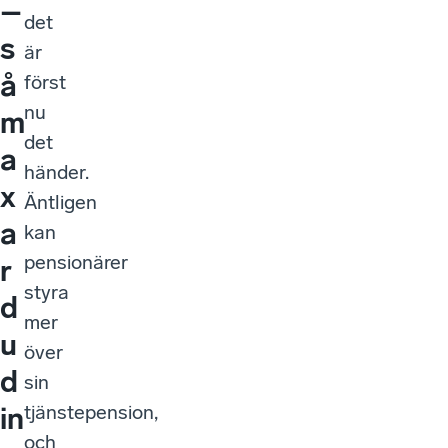
–
det
s
är
å
först
nu
m
det
a
händer.
x
Äntligen
a
kan
pensionärer
r
styra
d
mer
u
över
d
sin
tjänstepension,
in
och