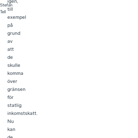
igen,
Stefan
till
Tell
exempel
på
grund
av
att
de
skulle
komma
över
gränsen
för
statlig
inkomstskatt.
Nu
kan
de