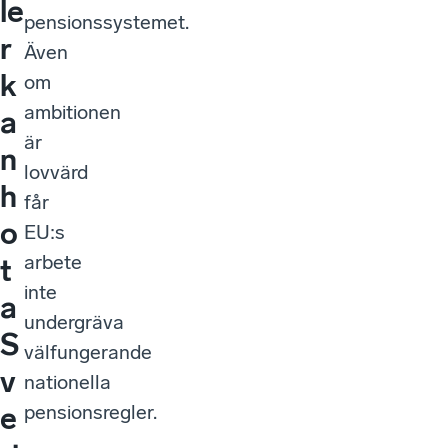
le
pensionssystemet.
r
Även
k
om
ambitionen
a
är
n
lovvärd
h
får
o
EU:s
arbete
t
inte
a
undergräva
S
välfungerande
v
nationella
pensionsregler.
e