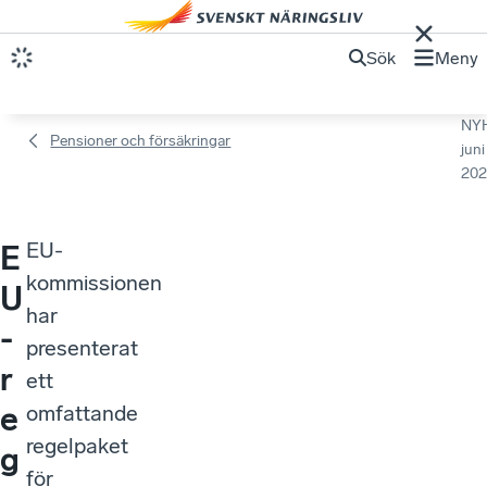
Sök
Meny
NY
Pensioner och försäkringar
juni
202
EU-
E
kommissionen
U
har
-
presenterat
r
ett
e
omfattande
regelpaket
g
för