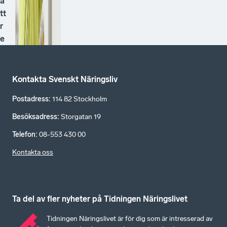
ä
tt
r
e
Kontakta Svenskt Näringsliv
Postadress
:
114 82 Stockholm
Besöksadress
:
Storgatan 19
Telefon
:
08-553 430 00
Kontakta oss
Ta del av fler nyheter på Tidningen Näringslivet
Tidningen Näringslivet är för dig som är intresserad av