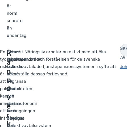
är
norm
snarare
än
undantag.
SK
En
EU:s
Ökade
Svenskt Näringsliv arbetar nu aktivt med att öka
K
AV
tydlig
rekommendation
regelkrav
kunskapen om och förståelsen för de svenska
a
risk
riskerar
riskerar
kollektivavtalade tjänstepensionssystemen i syfte att
Jo
n
är
att
också
säkerställa dessas fortlevnad.
p
att
begränsa
att
å
paketet
flexibiliteten
skada
kan
och
den
v
innebära
i
partsautonomi
e
ett
förlängningen
som
r
intrång
påverka
Sveriges
k
i
den
kollektivavtalssystem