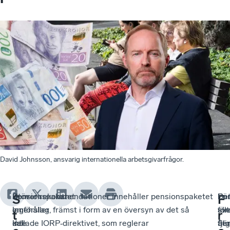
David Johnsson, ansvarig internationella arbetsgivarfrågor.
Som
Pensionspaketet
Utöver rekommendationer innehåller pensionspaketet
Par
De
Fö
S
F
en
innehåller
lagförslag, främst i form av en översyn av det så
för
sv
allt
t
r
del
inte
kallade IORP‑direktivet, som reglerar
åtg
tjä
fler