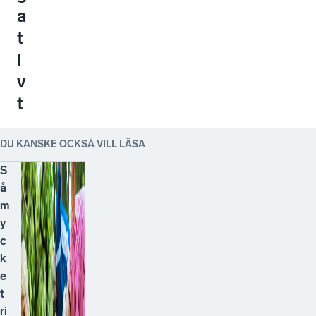
a
t
i
v
t
DU KANSKE OCKSÅ VILL LÄSA
S
å
m
y
c
k
e
t
ri