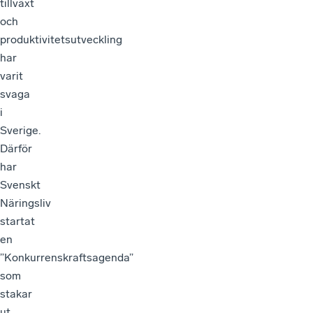
tillväxt
och
produktivitetsutveckling
har
varit
svaga
i
Sverige.
Därför
har
Svenskt
Näringsliv
startat
en
”Konkurrenskraftsagenda”
som
stakar
ut