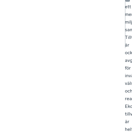
ett
me
mil
sam
Til
är
oc
av
för
inv
väl
oc
rea
Ek
til
är
hel