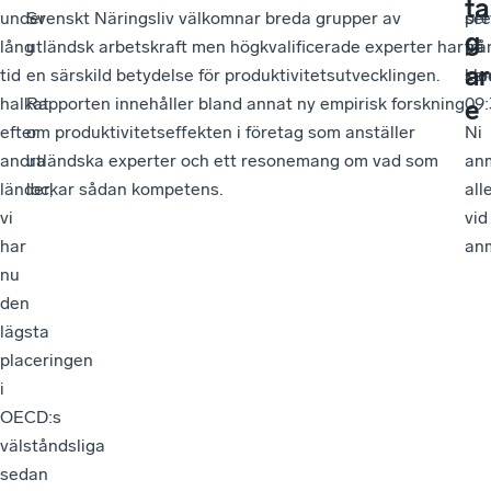
ta
under
Svenskt Näringsliv välkomnar breda grupper av
pre
ser
g
lång
utländsk arbetskraft men högkvalificerade experter har
på
frå
ar
tid
en särskild betydelse för produktivitetsutvecklingen.
sem
klo
halkat
Rapporten innehåller bland annat ny empirisk forskning
09:
e
efter
om produktivitetseffekten i företag som anställer
Ni
andra
utländska experter och ett resonemang om vad som
an
länder,
lockar sådan kompetens.
all
vi
vid
har
an
nu
den
lägsta
placeringen
i
OECD:s
välståndsliga
sedan