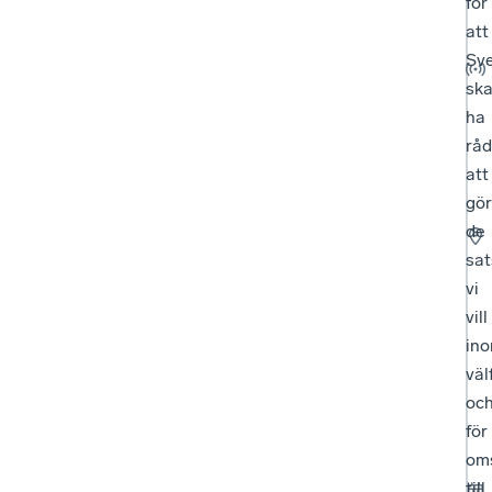
för
att
Sve
ska
ha
råd
att
gö
de
sat
vi
vill
in
väl
oc
för
oms
till