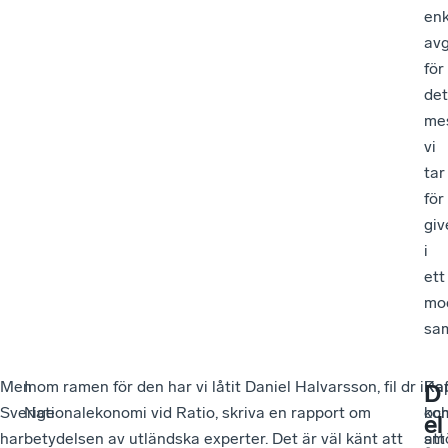
enk
av
för
det
me
vi
tar
för
giv
i
ett
mo
sam
Men
Inom ramen för den har vi låtit Daniel Halvarsson, fil dr i
Ra
Kaf
D
Sverige
Nationalekonomi vid Ratio, skriva en rapport om
ko
oc
el
har
betydelsen av utländska experter. Det är väl känt att
att
sm