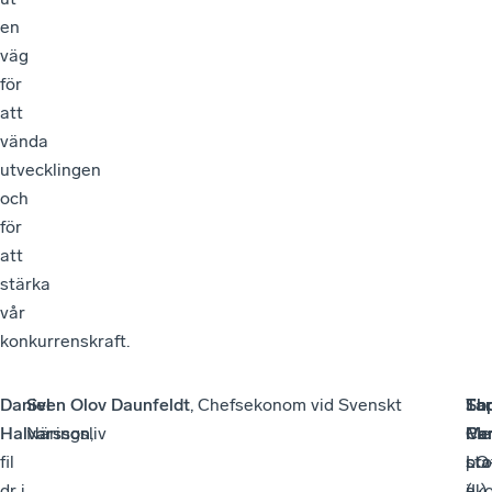
en
väg
för
att
vända
utvecklingen
och
för
att
stärka
vår
konkurrenskraft.
Daniel
Sven Olov Daunfeldt
, Chefsekonom vid Svenskt
Lar
Th
So
Halvarsson
Näringsliv
,
Pe
Car
Met
fil
pro
LO
sta
dr i
i
ek
(L)