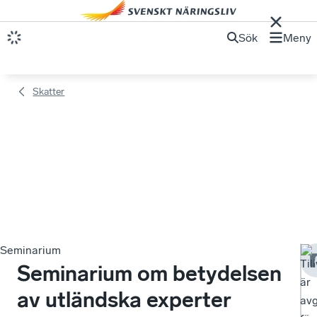
Sök
Meny
Skatter
Seminarium
Til
Seminarium om betydelsen
är
av utländska experter
av