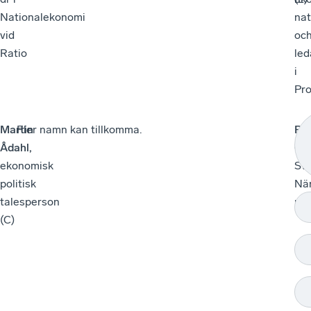
Nationalekonomi
nat
vid
oc
Ratio
le
i
Pro
Martin
Fler namn kan tillkomma.
Ro
Ådahl,
Gi
ekonomisk
Sv
politisk
När
talesperson
mod
(C)