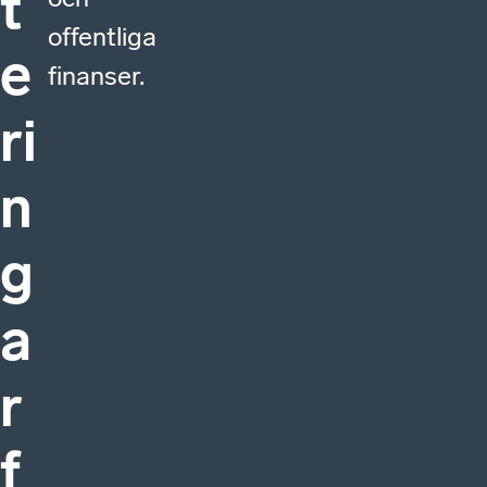
t
offentliga
e
finanser.
ri
n
g
a
r
f