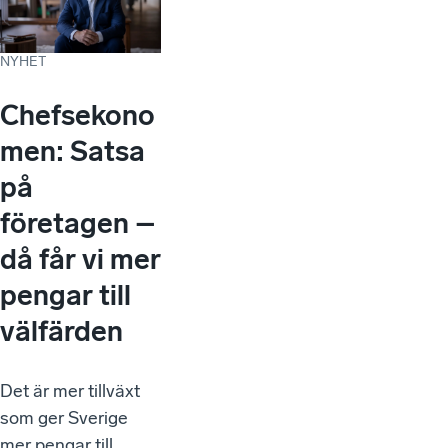
NYHET
Chefsekono
men: Satsa
på
företagen –
då får vi mer
pengar till
välfärden
Det är mer tillväxt
som ger Sverige
mer pengar till