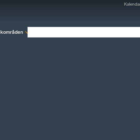
Kalenda
kområden
Medlemskap
Rapporter och remissva