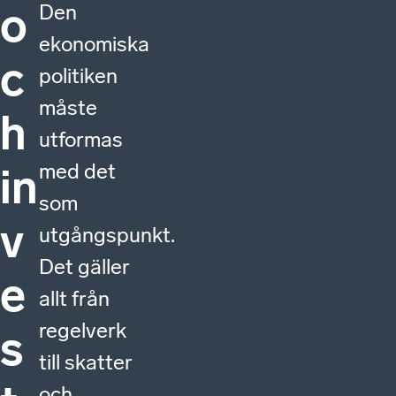
o
Den
ekonomiska
c
politiken
måste
h
utformas
med det
in
som
v
utgångspunkt.
Det gäller
e
allt från
regelverk
s
till skatter
och