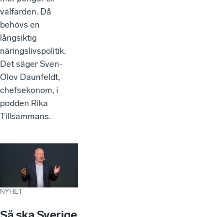
välfärden. Då
behövs en
långsiktig
näringslivspolitik.
Det säger Sven-
Olov Daunfeldt,
chefsekonom, i
podden Rika
Tillsammans.
NYHET
Så ska Sverige