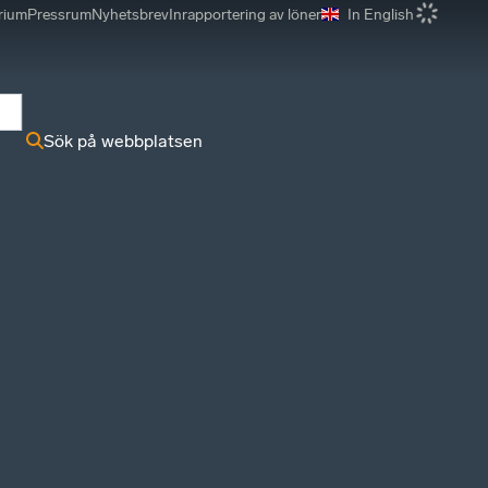
rium
Pressrum
Nyhetsbrev
Inrapportering av löner
In English
r
Sök på webbplatsen