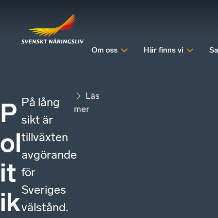
Om oss
Här finns vi
Sa
Läs
På lång
P
mer
sikt är
ol
tillväxten
avgörande
it
för
Sveriges
ik
välstånd.