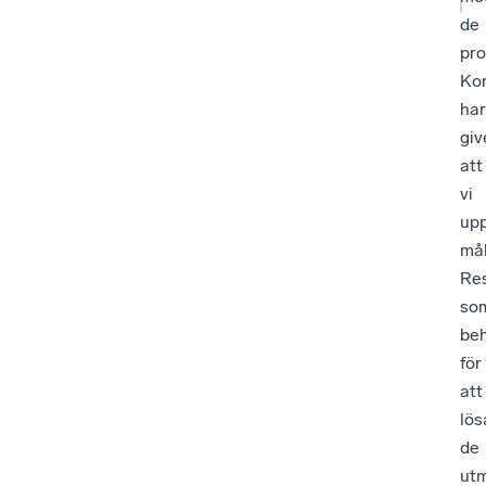
de
pr
Kon
har
giv
att
vi
up
mål
Re
so
be
för
att
lös
de
ut