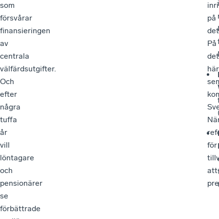
som
inr
försvårar
på
finansieringen
det
av
På
centrala
det
välfärdsutgifter.
här
Och
sem
efter
ko
några
Sv
tuffa
När
år
re
vill
för
löntagare
til
och
att
pensionärer
pre
se
förbättrade