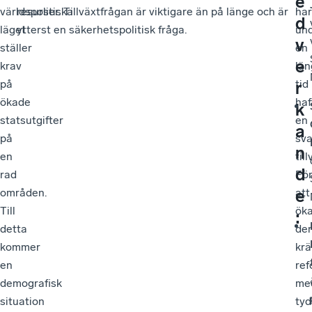
e
världspolitiska
resurser. Tillväxtfrågan är viktigare än på länge och är
har
d
läget
ytterst en säkerhetspolitisk fråga.
un
v
ställer
en
e
krav
län
på
tid
r
ökade
haf
k
statsutgifter
en
a
på
sv
n
en
till
d
rad
Fö
e
områden.
att
Till
ök
:
detta
de
kommer
krä
en
ref
demografisk
me
situation
tyd