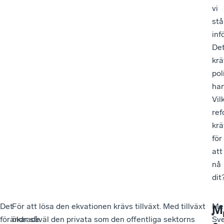
vi
stå
infö
De
krä
pol
han
Vil
ref
krä
för
att
nå
dit
Det
För att lösa den ekvationen krävs tillväxt. Med tillväxt
Me
M
förändrade
ökar såväl den privata som den offentliga sektorns
Sve