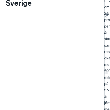
til
Sverige
om
2,5
pro
per
år
sku
sam
res
ök
me
50
mil
på
tio
år
jäm
me