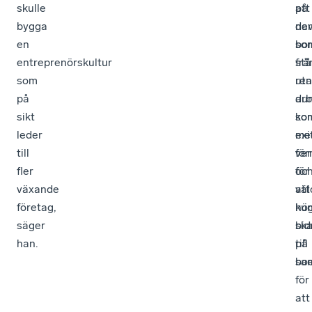
skulle
på
att
bygga
de
nav
en
so
bor
entreprenörskultur
stå
frå
som
uta
re
på
ar
du
sikt
ko
so
leder
me
exi
till
ver
fö
fler
för
oc
växande
att
väl
företag,
ku
hö
säger
bid
ska
han.
till
på
sam
bo
för
att