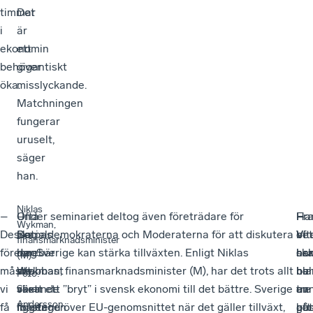
timmar
Det
i
är
ekonomin
ett
behöver
gigantiskt
öka.
misslyckande.
Matchningen
fungerar
uruselt,
säger
han.
Niklas
–
Ofta
–
Under seminariet deltog även företrädare för
–
Fr
–
Ha
Wykman,
Dessa
skapas
Det
Socialdemokraterna och Moderaterna för att diskutera
Vi
eft
Vi
be
finansmarknadsminister
företag
de
innebär
hur Sverige kan stärka tillväxten. Enligt Niklas
har
ha
sk
oc
(M).
måste
snabbast
att
Wykman, finansmarknadsminister (M), har det trots allt
nu
bla
ha
be
Foto
:
vi
växande
vi
skett ett ”bryt” i svensk ekonomi till det bättre. Sverige
tre
an
en
av
Sören
Andersson
få
företagen
måste
ligger nu över EU-genomsnittet när det gäller tillväxt,
gå
bät
pos
att