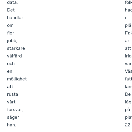
data.
fol
Det
ha
handlar
i
om
plå
fler
Fa
jobb,
är
starkare
att
välfärd
Irl
och
var
en
Vä
möjlighet
fat
att
lan
rusta
De
vårt
låg
försvar,
på
säger
pla
han.
22