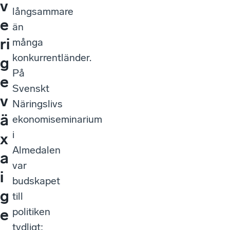
v
långsammare
e
än
ri
många
konkurrentländer.
g
På
e
Svenskt
v
Näringslivs
ä
ekonomiseminarium
i
x
Almedalen
a
var
i
budskapet
g
till
politiken
e
tydligt: