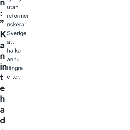
n
utan
:
reformer
”
riskerar
K
Sverige
att
a
halka
n
ännu
in
längre
t
efter.
e
h
a
d