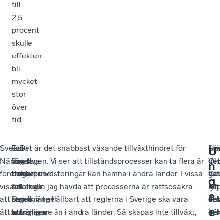
till
2,5
procent
skulle
effekten
bli
mycket
stor
över
tid.
Svenskt
–
Två
Ett
– Det är det snabbast växande tillväxthindret för
Nä
–
Sv
U
Näringslivs
Vi
av
annat
företagen. Vi ser att tillståndsprocesser kan ta flera år
det
Vi
Ol
n
företagarpanel
behöver
tre
hinder
och att investeringar kan hamna i andra länder. I vissa
gäl
vet
Dau
g
visar
reformer
företag
är
fall skulle jag hävda att processerna är rättsosäkra.
kap
att
lyf
a
att
som
som
regelkrångel
Det är inte hållbart att reglerna i Sverige ska vara
fin
det
oc
e
åtta
attraherar
använder
och
krångligare än i andra länder. Så skapas inte tillväxt,
oc
här
be