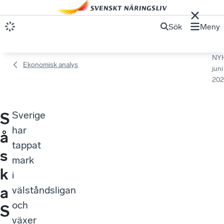
Sök
Meny
NY
Ekonomisk analys
juni
202
Sverige
S
har
å
tappat
s
mark
k
i
a
välståndsligan
och
S
växer