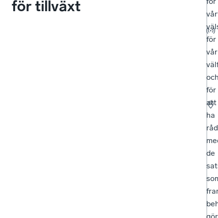
för
för tillväxt
vår
väl
för
vår
väl
oc
för
att
ha
råd
me
de
sat
so
fra
be
gö