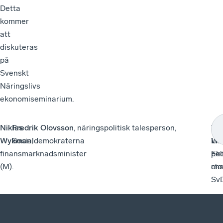
Detta
kommer
att
diskuteras
på
Svenskt
Näringslivs
ekonomiseminarium.
Niklas
Fredrik Olovsson
, näringspolitisk talesperson,
To
Kat
Wykman
Socialdemokraterna
,
Lif
Wa
finansmarknadsminister
pol
Eko
(M).
che
mod
SvD