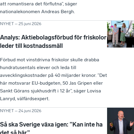
att romantisera det förflutna”, säger
nationalekonomen Andreas Bergh.
NYHET
–
25 juni 2026
Analys: Aktiebolagsförbud för friskolor
leder till kostnadssmäll
Förbud mot vinstdrivna friskolor skulle drabba
hundratusentals elever och leda till
avvecklingskostnader på 40 miljarder kronor. ”Det
här motsvarar EU-budgeten, 50 Jas Gripen eller
Sankt Görans sjukhusdrift i 12 år”, säger Lovisa
Lanryd, välfärdsexpert.
NYHET
–
24 juni 2026
Så ska Sverige växa igen: ”Kan inte ha
det så här”