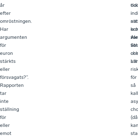
år
tid
do
efter
ind
i
omröstningen.
att
nat
Har
kr
oc
argumenten
var
Al
för
vol
Str
euron
oc
ch
stärkts
att
Län
eller
ris
försvagats?”.
för
Rapporten
så
tar
kal
inte
as
ställning
ch
för
(då
eller
ka
emot
sta