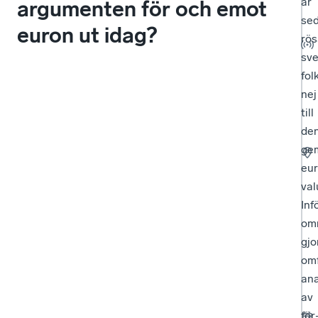
år
argumenten för och emot
se
euron ut idag?
rö
sv
fol
nej
till
de
ge
eur
val
Inf
om
gjo
om
ana
av
för