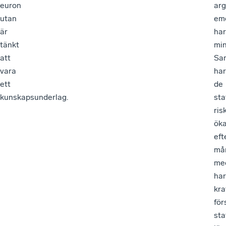
euron
ar
utan
em
är
har
tänkt
min
att
Sam
vara
har
ett
de
kunskapsunderlag.
sta
ris
ök
ef
må
me
har
kra
fö
sta