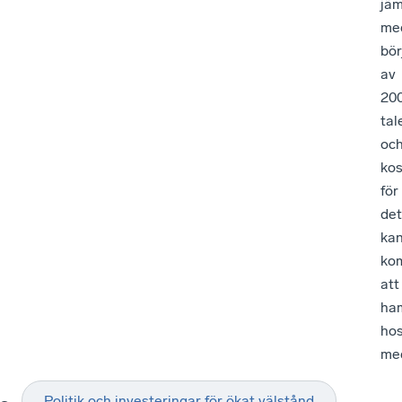
jäm
me
bör
av
20
tal
oc
ko
för
det
ka
ko
att
ha
ho
me
Politik och investeringar för ökat välstånd