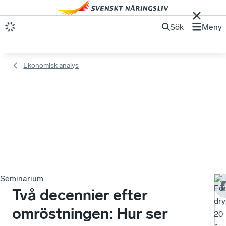
Sök
Meny
Ekonomisk analys
Seminarium
Fö
Två decennier efter
dry
omröstningen: Hur ser
20