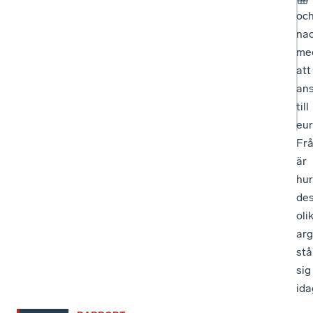
oc
nac
me
att
ans
till
eur
Fr
är
hur
de
oli
ar
stå
sig
ida