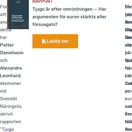
RAPPORT
För
I
Sa
Me
Tjugo år efter omröstningen – Har
att
rap
be
gör
argumenten för euron stärkts eller
analysera
kon
do
Sv
försvagats?
detta
bla
ar
Ol
har
an
för
Dau
Ladda ner
Petter
att
eu
ch
Danielsson
ha
ha
på
och
tyc
stä
Sv
Alexandra
ha
När
Leonhard
,
stä
Lar
ekonomer
me
Ca
vid
av
pro
Svenskt
eur
i
Näringsliv,
sa
nat
skrivit
än
Fre
rapporten
va
NG
”Tjugo
for
An