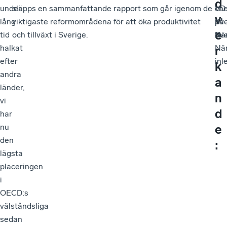
d
under
släpps en sammanfattande rapport som går igenom de
VD
ch
v
lång
viktigaste reformområdena för att öka produktivitet
på
Sv
e
tid
och tillväxt i Sverige.
Sv
När
halkat
När
r
efter
inl
k
andra
a
länder,
n
vi
d
har
e
nu
den
:
lägsta
placeringen
i
OECD:s
välståndsliga
sedan