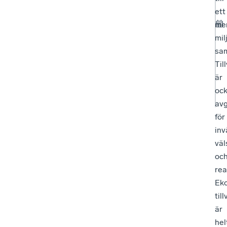
ett
me
mil
sam
Til
är
oc
av
för
inv
väl
oc
rea
Ek
til
är
hel