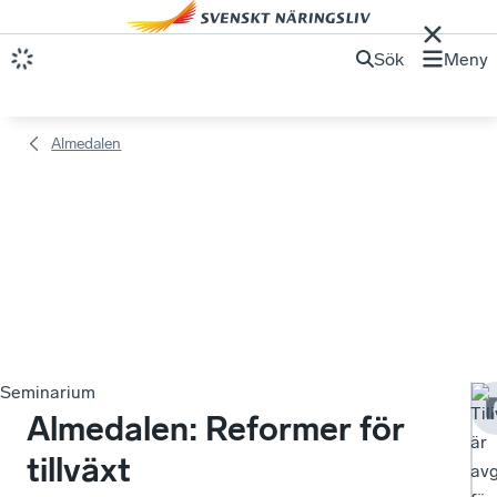
Sök
Meny
Almedalen
Seminarium
Til
Almedalen: Reformer för
är
tillväxt
av