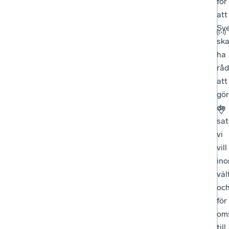
för
att
Sve
ska
ha
råd
att
gö
de
sat
vi
vill
in
väl
oc
för
oms
till