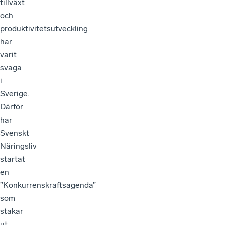
tillväxt
och
produktivitetsutveckling
har
varit
svaga
i
Sverige.
Därför
har
Svenskt
Näringsliv
startat
en
”Konkurrenskraftsagenda”
som
stakar
ut