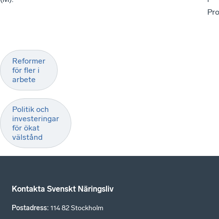
Pro
Reformer
för fler i
arbete
Politik och
investeringar
för ökat
välstånd
Kontakta Svenskt Näringsliv
Postadress
:
114 82 Stockholm