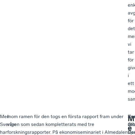
enk
av
för
det
me
vi
tar
för
giv
i
ett
mo
sam
Men
Inom ramen för den togs en första rapport fram under
Kar
Sv
M
Sverige
våren som sedan kompletterats med tre
Jo
Ol
e
har
forskningsrapporter. På ekonomiseminariet i Almedalen
vic
Dau