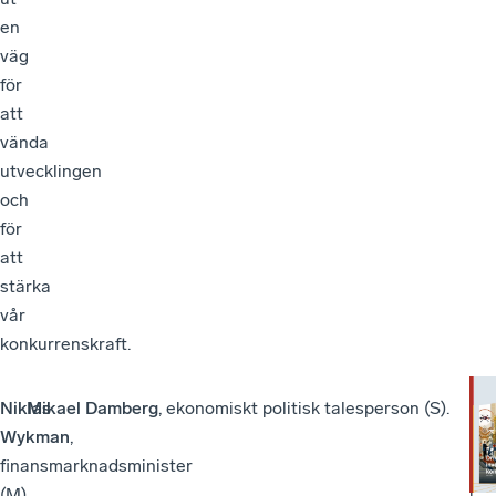
en
väg
för
att
vända
utvecklingen
och
för
att
stärka
vår
konkurrenskraft.
Niklas
Mikael Damberg
, ekonomiskt politisk talesperson (S).
Kri
Jö
Wykman
,
Se
Hui
finansmarknadsminister
hu
mod
(M).
i