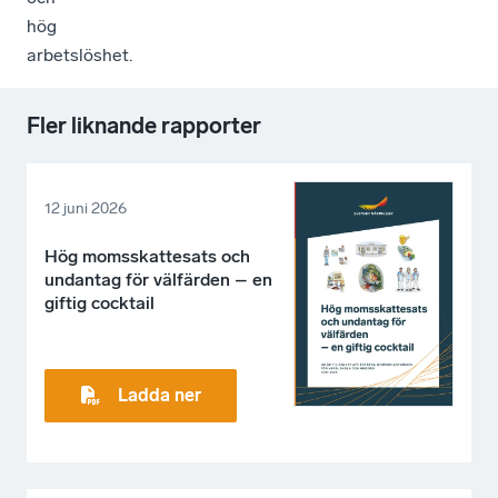
hög
arbetslöshet.
Fler liknande rapporter
12 juni 2026
Hög momsskattesats och
undantag för välfärden – en
giftig cocktail
Ladda ner