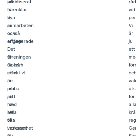
vilket
praktiserat
råd
förenklar
här.
vid
nya
Vi
per
samarbeten
är
Vi
och
också
är
affärer.
engagerade
ju
Det
i
ett
är
föreningen
med
också
Gotech
för
effektivt
som
oc
för
är
väl
oss
jobbar
uts
att
just
för
ha
med
all
hela
att
krå
vår
öka
reg
verksamhet
intresset
Ge
i
för
Sv