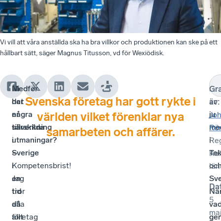
Vi vill att våra anställda ska ha bra villkor och produktionen kan ske på ett
hållbart sätt, säger Magnus Titusson, vd för Wexiödisk.
Ni
Medför
Ni
Gr
Svenska företag har gott rykte i
har
det
är
av
:
er
några
ju
världen vilket förenklar nya
Jo
tillverkning
särskilda
me
Rön
samarbeten och affärer.
i
utmaningar?
i
Re
Sverige
–
Tek
Ka
i
Kompetensbrist!
oc
län
en
Jag
Sv
Da
tid
tror
När
5
då
alla
va
ma
allt
företag
ger