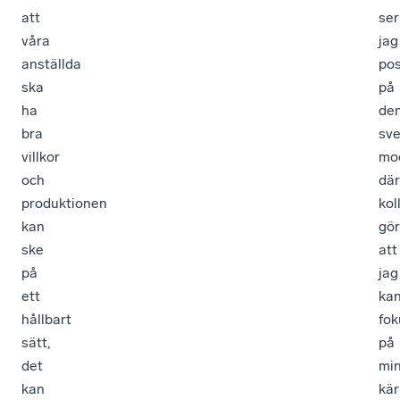
att
ser
våra
jag
anställda
pos
ska
på
ha
de
bra
sv
villkor
mo
och
där
produktionen
kol
kan
gör
ske
att
på
jag
ett
ka
hållbart
fok
sätt,
på
det
mi
kan
kär