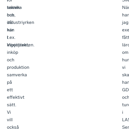
samma
teknik-
När
hus,
och
har
då
industriyrken
jag
kan
här
ex
t.ex.
i
fåt
ingenjörer,
Växjötrakten.
lä
inköp
om
och
hur
produktion
vi
samverka
sk
på
ha
ett
GD
effektivt
oc
sätt.
tur
Vi
i
vill
LA
också
Se