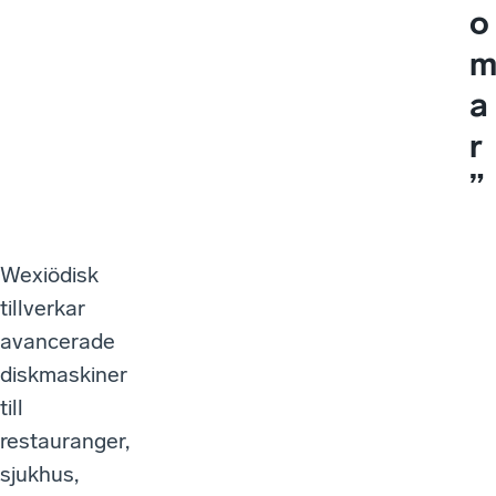
o
a
r
”
Wexiödisk
tillverkar
avancerade
diskmaskiner
till
restauranger,
sjukhus,