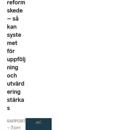
reform
skede
– så
kan
syste
met
för
uppfölj
ning
och
utvärd
ering
stärka
s
RAPPORT
–
3 juni