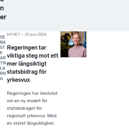
n
er
NYHET
–
25 juni 2026
SE
NA
Regeringen tar
ST
E
viktiga steg mot ett
AR
mer långsiktigt
TIK
LA
statsbidrag för
RN
A
yrkesvux
Regeringen har beslutat
om en ny modell för
statsbidraget för
regionalt yrkesvux. Med
en stärkt långsiktighet