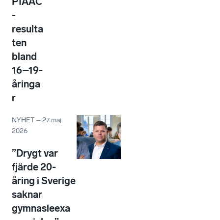
PIAAC
-
resulta
ten
bland
16–19-
åringa
r
NYHET
–
27 maj
2026
”Drygt var
fjärde 20-
åring i Sverige
saknar
gymnasieexa