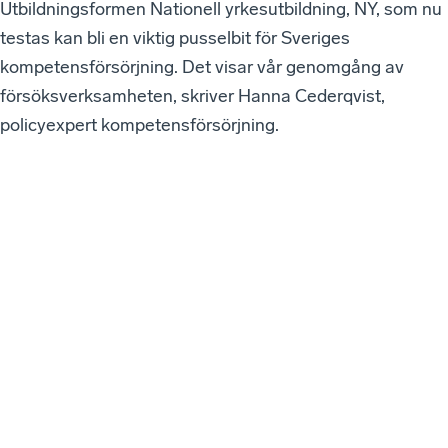
Utbildningsformen Nationell yrkesutbildning, NY, som nu
testas kan bli en viktig pusselbit för Sveriges
kompetensförsörjning. Det visar vår genomgång av
försöksverksamheten, skriver Hanna Cederqvist,
policyexpert kompetensförsörjning.
VÅ
RA
SE
NA
ST
E
W
EB
BI
NA
RI