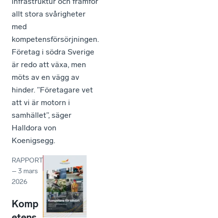
infrastruktur och framför
allt stora svårigheter
med
kompetensförsörjningen.
Företag i södra Sverige
är redo att växa, men
möts av en vägg av
hinder. ”Företagare vet
att vi är motorn i
samhället”, säger
Halldora von
Koenigsegg.
RAPPORT
–
3 mars
2026
Komp
etens