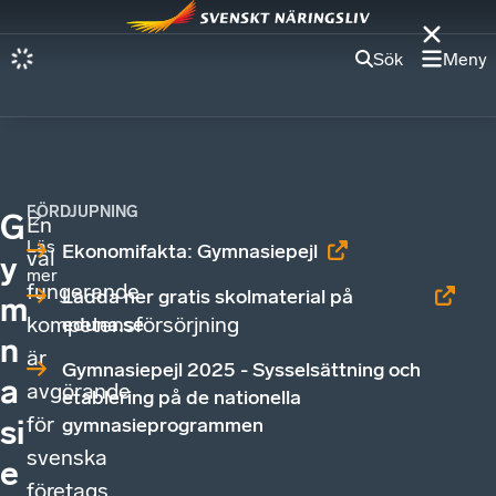
Sök
Meny
FÖRDJUPNING
G
En
Läs
Ekonomifakta: Gymnasiepejl
väl
y
mer
fungerande
Ladda ner gratis skolmaterial på
m
kompetensförsörjning
eduna.se
n
är
Gymnasiepejl 2025 - Sysselsättning och
a
avgörande
etablering på de nationella
för
gymnasieprogrammen
si
svenska
e
företags