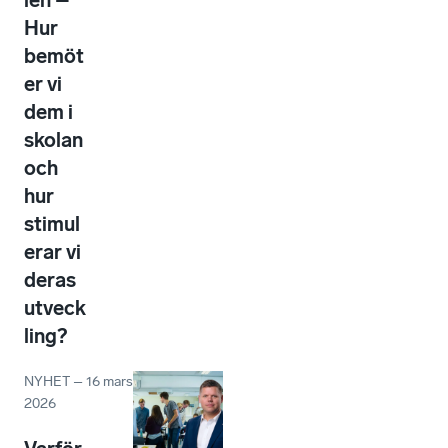
len –
Hur
bemöt
er vi
dem i
skolan
och
hur
stimul
erar vi
deras
utveck
ling?
NYHET
–
16 mars
2026