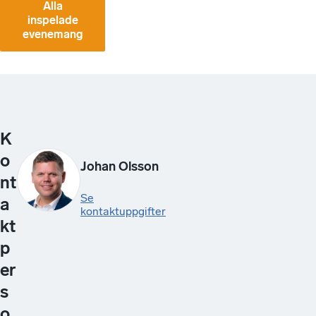
Alla
inspelade
evenemang
K
o
Johan Olsson
nt
Se
a
kontaktuppgifter
kt
p
er
s
o