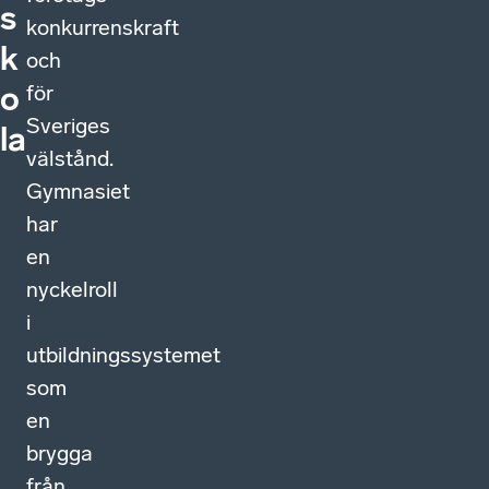
s
konkurrenskraft
k
och
för
o
Sveriges
la
välstånd.
Gymnasiet
har
en
nyckelroll
i
utbildningssystemet
som
en
brygga
från