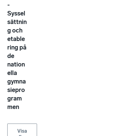
-
Syssel
sättnin
g och
etable
ring på
de
nation
ella
gymna
siepro
gram
men
Visa