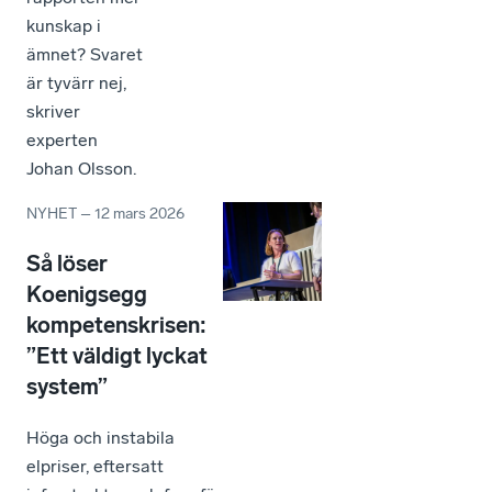
kunskap i
ämnet? Svaret
är tyvärr nej,
skriver
experten
Johan Olsson.
NYHET
–
12 mars 2026
Så löser
Koenigsegg
kompetenskrisen:
”Ett väldigt lyckat
system”
Höga och instabila
elpriser, eftersatt