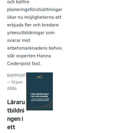
och bättre
planeringsförutsättningar
ökar nu möjligheterna att
erbjuda fler och bredare
yrkesutbildningar som
svarar mot
arbetsmarknadens behov,
slår experten Hanna
Cederqvist fast.
RAPPORT
–
10 juni
2026
Läraru
tbildni
ngen i
ett