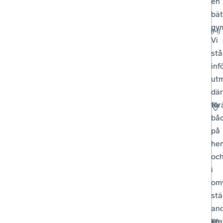
en
bät
gym
Vi
stå
inf
ut
där
för
bå
på
he
oc
i
om
stä
an
kra