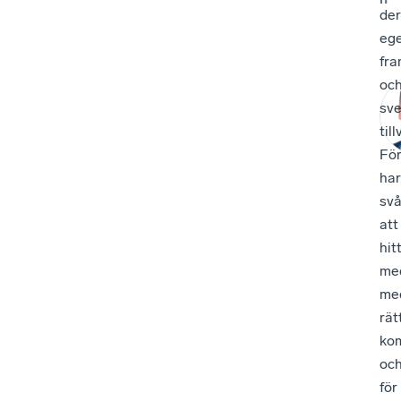
de
eg
fra
oc
sv
till
Fö
har
svå
att
hit
me
me
rät
ko
oc
för