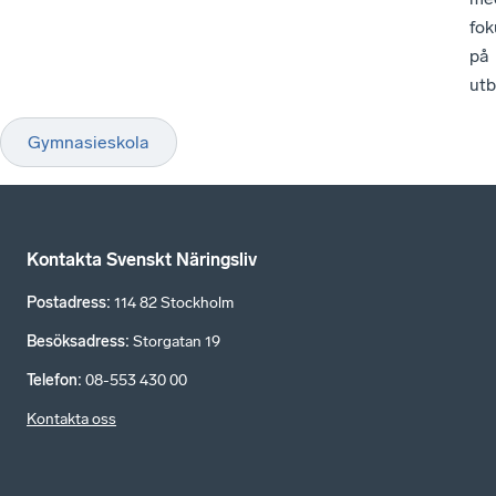
fok
på
utb
Gymnasieskola
Kontakta Svenskt Näringsliv
Postadress
:
114 82 Stockholm
Besöksadress
:
Storgatan 19
Telefon
:
08-553 430 00
Kontakta oss