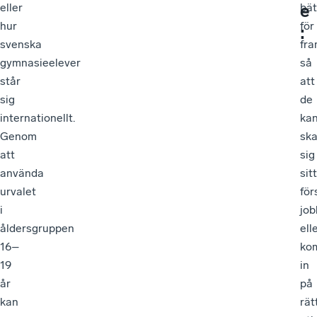
e
eller
bät
hur
för
:
svenska
fra
gymnasieelever
så
står
att
sig
de
internationellt.
ka
Genom
ska
att
sig
använda
sitt
urvalet
för
i
job
åldersgruppen
ell
16–
ko
19
in
år
på
kan
rät