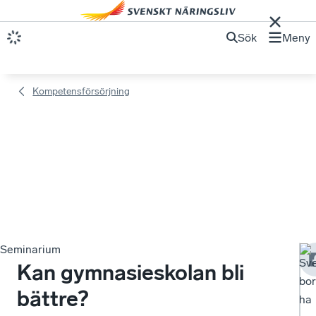
Sök
Meny
Kompetensförsörjning
Seminarium
Sve
Kan gymnasieskolan bli
bo
bättre?
ha