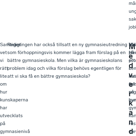
må
un
sa
job
Samtidigt
Regeringen har också tillsatt en ny gymnasieutredning
Vä
Ma
M
vet
som förhoppningsvis kommer lägga fram förslag på en
på
He
e
vi
bättre gymnasieskola. Men vilka är gymnasieskolans
ett
pro
d
rätt
problem idag och vilka förslag behövs egentligen för
se
i
v
lite
att vi ska få en bättre gymnasieskola?
me
nat
e
om
fok
oc
hur
på
reg
r
kunskaperna
hur
gy
k
har
gy
a
utvecklats
ka
n
på
rus
d
gymnasienivå
ele