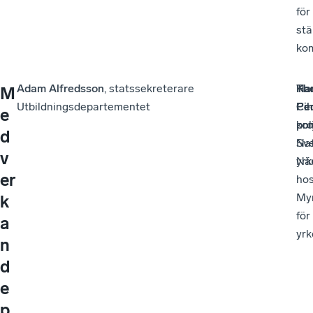
för
stä
kom
Adam Alfredsson
, statssekreterare
Kar
Th
Ha
M
Utbildningsdepartementet
Pih
Pe
Ced
e
pro
kon
pol
d
Nat
Sv
v
yrk
När
er
ho
My
k
för
a
yr
n
d
e
p