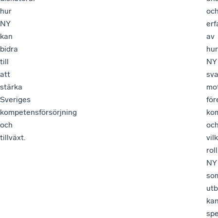
hur
oc
NY
erf
kan
av
bidra
hur
till
NY
att
sva
stärka
mo
Sveriges
för
kompetensförsörjning
ko
och
oc
tillväxt.
vil
roll
NY
so
utb
ka
spe