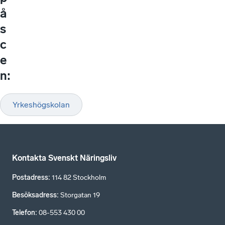
å
s
c
e
n:
Yrkeshögskolan
Kontakta Svenskt Näringsliv
Postadress
:
114 82 Stockholm
Besöksadress
:
Storgatan 19
Telefon
:
08-553 430 00