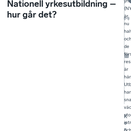
yrk
Nationell yrkesutbildning –
(NY
hur går det?
är
nu
hal
oc
de
för
res
är
här
Utb
har
sn
väc
sto
K
int
o
n
oc