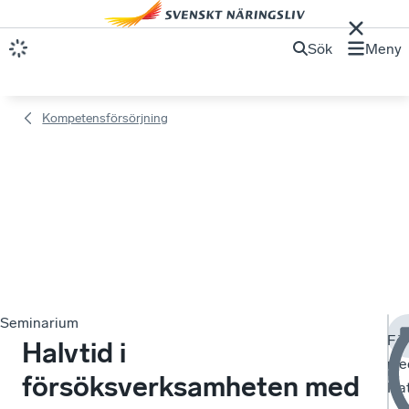
Sök
Meny
Kompetensförsörjning
Seminarium
Fö
Halvtid i
me
försöksverksamheten med
Nat