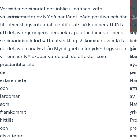
Varmt
Under seminariet ges inblick i näringslivets
I
Sem
välkommen
erfarenheter av NY så här långt, både positiva och där
sa
sä
till
utvecklingspotential identifierats. Vi kommer att få ta
me
ba
ett
del av regeringens perspektiv på utbildningsformens
sem
dig
seminarium
framtid och fortsatta utveckling. Vi kommer även få ta
lan
oc
där
del av en analys från Myndigheten för yrkeshögskolan
Sv
går
vi
om hur NY skapar värde och de effekter som
När
äv
presenterar
identifierats.
ny
att
de
pm
se
erfarenheter
När
i
och
erf
eft
lärdomar
av
som
Nat
framkommit
yrk
hittills
Pr
och
pre
diskuterar
ana