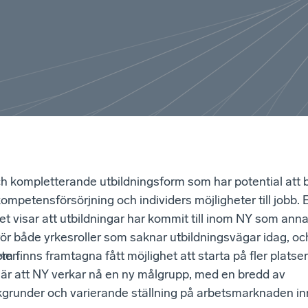
h kompletterande utbildningsform som har potential att bi
kompetensförsörjning och individers möjligheter till jobb.
vet visar att utbildningar har kommit till inom NY som anna
 rör både yrkesroller som saknar utbildningsvägar idag, oc
eten
m finns framtagna fått möjlighet att starta på fler platser
 är att NY verkar nå en ny målgrupp, med en bredd av
kgrunder och varierande ställning på arbetsmarknaden in