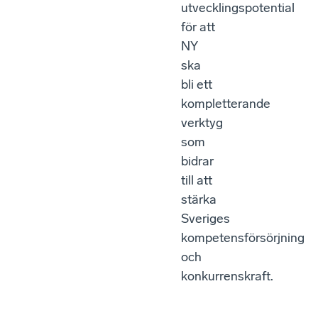
utvecklingspotential
för att
NY
ska
bli ett
kompletterande
verktyg
som
bidrar
till att
stärka
Sveriges
kompetensförsörjning
och
konkurrenskraft.