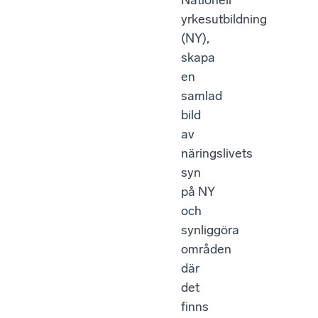
Nationell
yrkesutbildning
(NY),
skapa
en
samlad
bild
av
näringslivets
syn
på NY
och
synliggöra
områden
där
det
finns