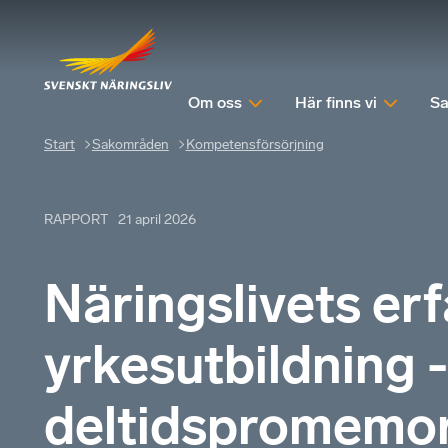
Om oss
Här finns vi
Sa
Start
Sakområden
Kompetensförsörjning
RAPPORT
21 april 2026
Näringslivets er
yrkesutbildning -
deltidspromemor