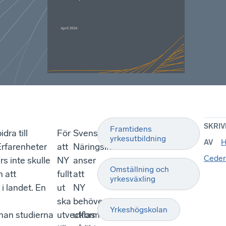
SKRIV
Framtidens
dra till
För
Svenskt
yrkesutbildning
H
AV
 Erfarenheter
att
Näringsliv
Ceder
rs inte skulle
NY
anser
Omställning och
h att
fullt
att
yrkesväxling
 i landet. En
ut
NY
ska
behöver
Yrkeshögskolan
nan studierna
utvecklas
utformas