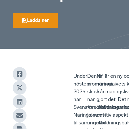
Ladda ner
Under
Denna
NY är en ny oc
hösten
promemoria
näringslivets 
2025
skrivs
från näringsli
har
när
gjort det. Det
Svenskt
försöksverksamh
utbildningar so
Näringsliv,
kommit
positiv aspekt
tillsammans
ungefär
utbildningsba