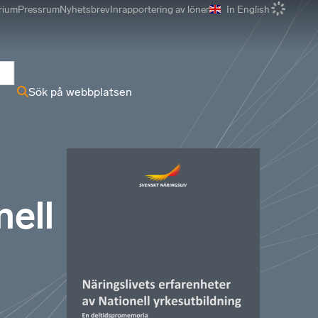
rium
Pressrum
Nyhetsbrev
Inrapportering av löner
In English
r
Sök på webbplatsen
nell