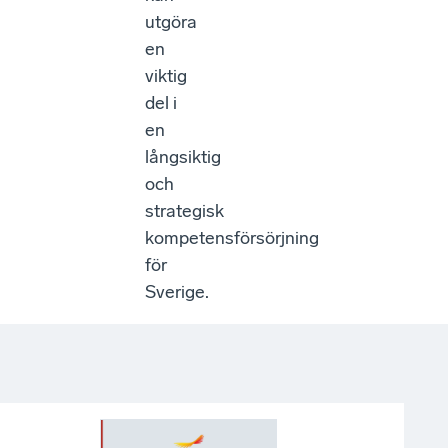
utgöra
en
viktig
del i
en
långsiktig
och
strategisk
kompetensförsörjning
för
Sverige.