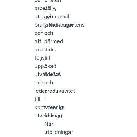
och
bristen
arbetsliv,
på
utökade
gymnasial
branschdialoger
yrkeskompetens
och
och
att
därmed
arbetet
bidra
följs
till
upp,
ökad
utvärderas
tillväxt
och
och
leder
produktivitet
till
i
kontinuerlig
svenska
utveckling.
företag.
När
utbildningar