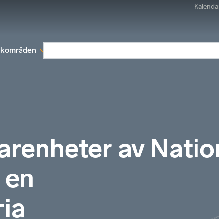
Kalenda
kområden
Medlemskap
Rapporter och remissva
farenheter av Natio
 en
ia