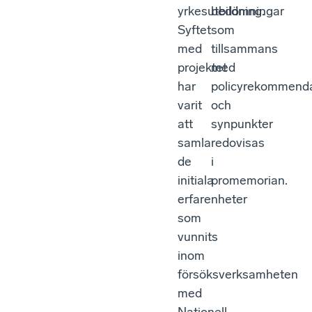
yrkesutbildning.
bedömningar
Syftet
som
med
tillsammans
projektet
med
har
policyrekommenda
varit
och
att
synpunkter
samla
redovisas
de
i
initiala
promemorian.
erfarenheter
som
vunnits
inom
försöksverksamheten
med