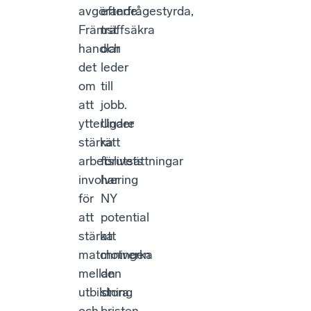
avgörande.
efterfrågestyrda,
Främst
träffsäkra
handlar
och
det
leder
om
till
att
jobb.
ytterligare
Under
stärka
rätt
arbetslivets
förutsättningar
involvering
har
för
NY
att
potential
stärka
att
matchningen
motverka
mellan
den
utbildning
stora