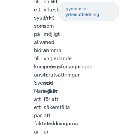
till
så likt
gymnasial
ett
yrkeshögskolan
yrkesutbildning
system
(YH)
som
som
på
möjligt
allvar
med
bidrar
samma
till
vägledande
kompetensförsörjningen
principer,
anser
förutsättningar
Svenskt
och
Näringsliv
villkor
att
för att
ett
säkerställa
par
att
faktorer
utbildningarna
är
är