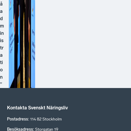
å
a
d
m
in
is
tr
a
ti
o
n
”
Kontakta Svenskt Näringsliv
Postadress
:
114 82 Stockholm
Besöksadress
:
Storgatan 19