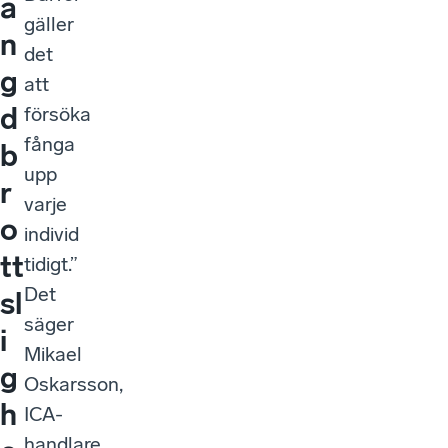
ä
gäller
n
det
g
att
d
försöka
fånga
b
upp
r
varje
o
individ
tt
tidigt.”
Det
sl
säger
i
Mikael
g
Oskarsson,
h
ICA-
handlare