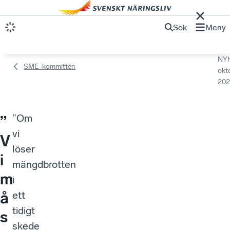
Sök
Meny
NY
SME-kommittén
okt
202
”Om
”
vi
V
löser
i
mängdbrotten
m
i
å
ett
tidigt
s
skede