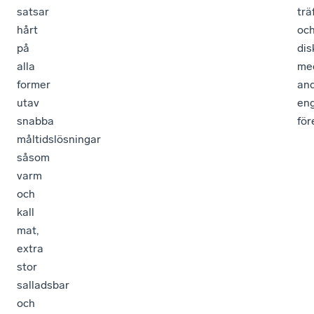
satsar
trä
hårt
oc
på
dis
alla
me
former
an
utav
en
snabba
för
måltidslösningar
såsom
varm
och
kall
mat,
extra
stor
salladsbar
och