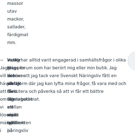
massor
utav
mackor,
sallader,
färdigmat
mm.
–
Inom
–
Varför
– Jag har alltid varit engagerad i samhällsfrågor i olika
Jag
gruppen
Här
är
slags forum som har berört mig eller min butik. Jag
vill
som
behöver
det
känner att jag tack vare Svenskt Näringsliv fått en
hävda
jobbar
vi
viktigt
plattform där jag kan lyfta mina frågor, få vara med och
att
med
få
för
diskutera och påverka så att vi får ett bättre
om
samarbetet
till
dig
företagsklimat.
vi
mellan
ett
att
löser
skola
rejält
vara
mängdbrotten
och
lyft
medlem
i
näringsliv
på
i