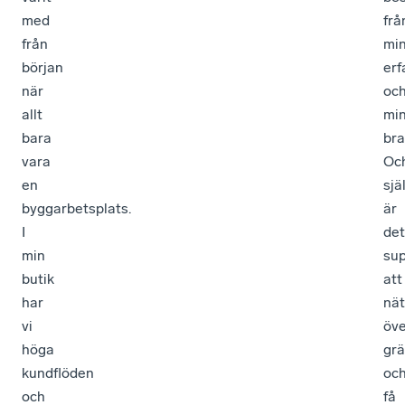
med
frå
från
mi
början
erf
när
oc
allt
mi
bara
bra
vara
Oc
en
sjä
byggarbetsplats.
är
I
det
min
sup
butik
att
har
nät
vi
öve
höga
gr
kundflöden
oc
och
få