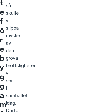
t
så
e
skulle
f
vi
slippa
ö
mycket
r
av
e
den
b
grova
brottsligheten
y
vi
g
ser
g
i
a
samhället
idag.
m
Därför