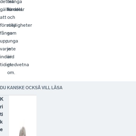
det
tex
många
gäller
handel.
fördelar
att
och
försöka
möjligheter
fånga
som
upp
unga
varje
inte
individ
är
tidigt.
medvetna
om.
DU KANSKE OCKSÅ VILL LÄSA
K
ri
ti
k
e