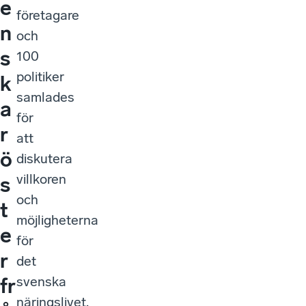
e
företagare
n
och
s
100
politiker
k
samlades
a
för
r
att
ö
diskutera
villkoren
s
och
t
möjligheterna
e
för
r
det
svenska
fr
näringslivet.