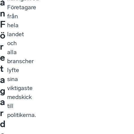
å
Företagare
n
från
F
hela
ö
landet
och
r
alla
e
branscher
t
lyfte
a
sina
viktigaste
g
medskick
a
till
r
politikerna.
d