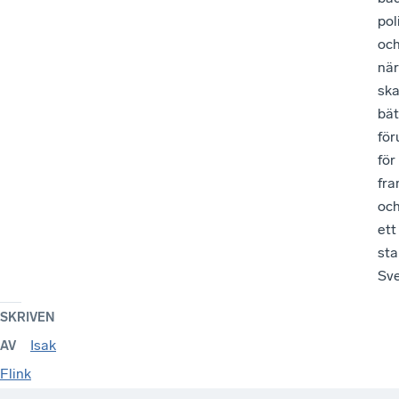
pol
oc
när
sk
bät
för
för
fra
oc
ett
sta
Sve
SKRIVEN
Isak
AV
Flink