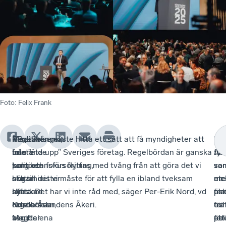
Foto
:
Felix Frank
Med
Regelkrångel,
Förståelse
- Politiken måste hitta ett sätt att få myndigheter att
Fö
-
En
talare
bristande
från
inte ”äta upp” Sveriges företag. Regelbördan är ganska
fun
Att
tyd
som
kompetensförsörjning,
politiken
tung och fokus flyttas med tvång från att göra det vi
so
var
sa
statsminister
höga
och
ska till det vi måste för att fylla en ibland tveksam
en
ute
mel
Ulf
skatter
minskad
nytta. Det har vi inte råd med, säger Per-Erik Nord, vd
pla
oc
för
Kristersson,
och
regelbörda
Nords/Åsundens Åkeri.
för
trä
oc
Magdalena
avgifter
var
ett
för
pol