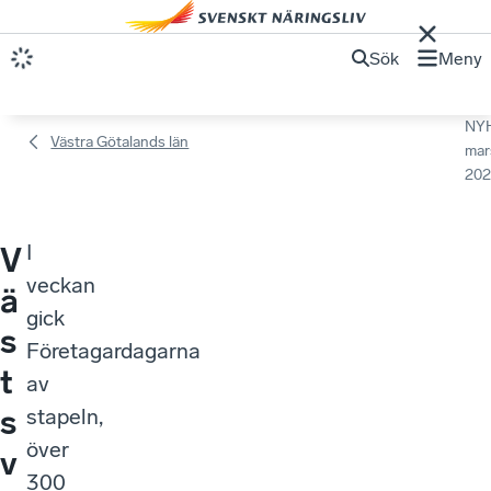
Sök
Meny
NY
Västra Götalands län
mar
202
I
V
veckan
ä
gick
s
Företagardagarna
t
av
s
stapeln,
över
v
300