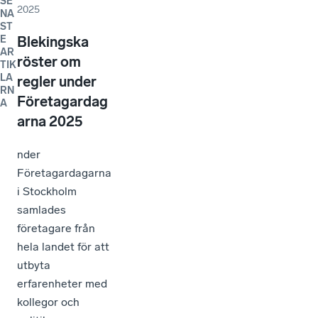
SE
2025
NA
ST
E
Blekingska
AR
röster om
TIK
LA
regler under
RN
Företagardag
A
arna 2025
nder
Företagardagarna
i Stockholm
samlades
företagare från
hela landet för att
utbyta
erfarenheter med
kollegor och