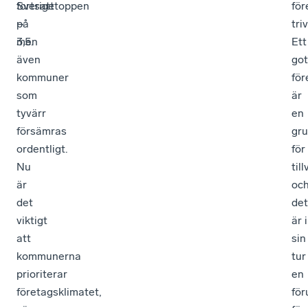
fortsatt
Sverigetoppen
för
på
–
tri
3,5.
men
Ett
även
got
kommuner
för
som
är
tyvärr
en
försämras
gru
ordentligt.
för
Nu
til
är
oc
det
det
viktigt
är i
att
sin
kommunerna
tur
prioriterar
en
företagsklimatet,
för