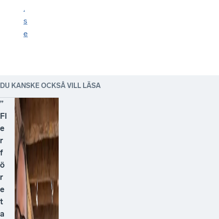
.
s
e
DU KANSKE OCKSÅ VILL LÄSA
”
Fl
e
r
f
ö
r
e
t
a