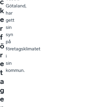
c
Götaland,
k
har
e
gett
r
sin
syn
f
på
ö
företagsklimatet
r
i
e
sin
kommun.
t
a
g
e