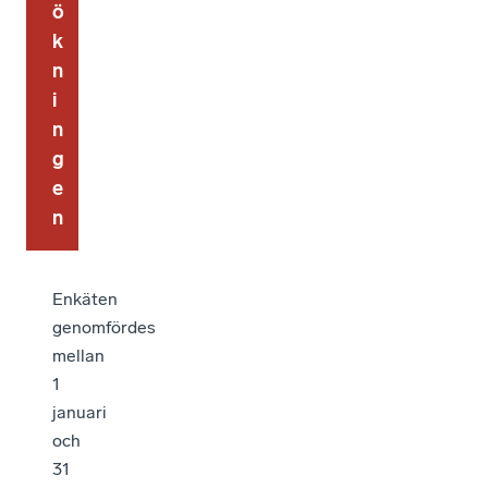
ö
k
n
i
n
g
e
n
Enkäten
genomfördes
mellan
1
januari
och
31