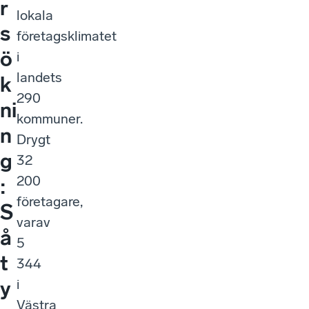
r
lokala
s
företagsklimatet
ö
i
landets
k
290
ni
kommuner.
n
Drygt
g
32
200
:
företagare,
S
varav
å
5
t
344
i
y
Västra