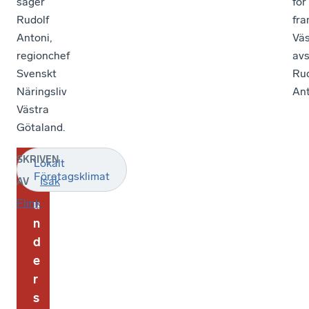
säger
för
Rudolf
fra
Antoni,
Väs
regionchef
avs
Svenskt
Rud
Näringsliv
Ant
Västra
Götaland.
SKRIVEN
Lokalt
O
Företagsklimat
Isak
AV
m
Flink
u
n
d
e
r
s