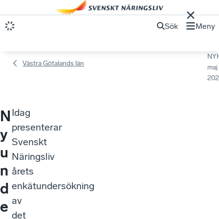
Sök
Meny
NY
Västra Götalands län
maj
202
Idag
N
presenterar
y
Svenskt
u
Näringsliv
n
årets
d
enkätundersökning
av
e
det