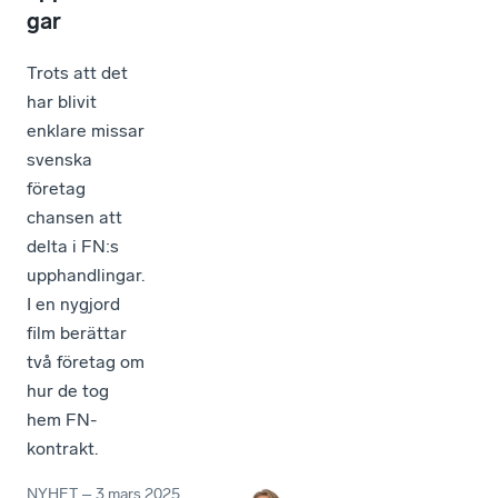
gar
Trots att det
har blivit
enklare missar
svenska
företag
chansen att
delta i FN:s
upphandlingar.
I en nygjord
film berättar
två företag om
hur de tog
hem FN-
kontrakt.
NYHET
–
3 mars 2025