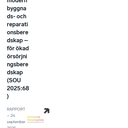
modern
byggna
ds- och
reparati
onsbere
dskap –
för ökad
örsörjni
ngsbere
dskap
(SOU
2025:68
)
RAPPORT
–
24
september