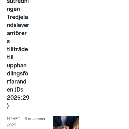
sutredni
ngen
Tredjela
ndslever
antörer
s
tillträde
till
upphan
dlingsfö
rfarand
en (Ds
2025:29
)
NYHET
–
3 november
2025