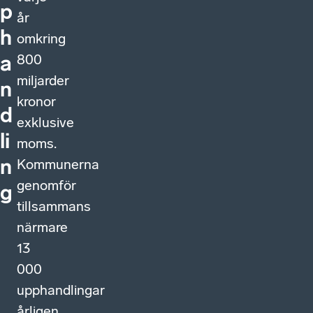
p
år
h
omkring
800
a
miljarder
n
kronor
d
exklusive
li
moms.
n
Kommunerna
genomför
g
tillsammans
närmare
13
000
upphandlingar
årligen.