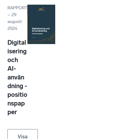
RAPPORT
–
29
augusti
2024
Digital
isering
och
AI-
använ
dning -
positio
nspap
per
Visa