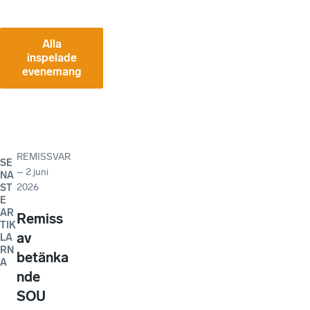
Alla
inspelade
evenemang
REMISSVAR
SE
–
2 juni
NA
2026
ST
E
AR
Remiss
TIK
av
LA
RN
betänka
A
nde
SOU