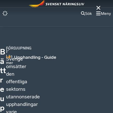
Sök
Meny
FÖRDJUPNING
B
I
Läs
Upphandling - Guide
Sverige
ä
mer
omsätter
tt
den
r
offentliga
e
sektorns
utannonserade
u
upphandlingar
p
varje