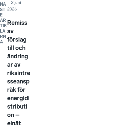
–
2 juni
NA
2026
ST
E
AR
Remiss
TIK
av
LA
RN
förslag
A
till och
ändring
ar av
riksintre
sseansp
råk för
energidi
stributi
on –
elnät