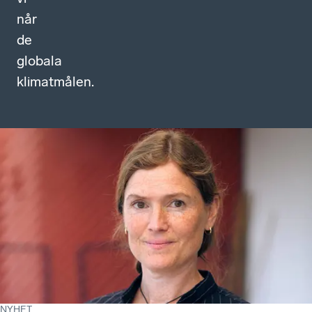
når
de
globala
klimatmålen.
NYHET