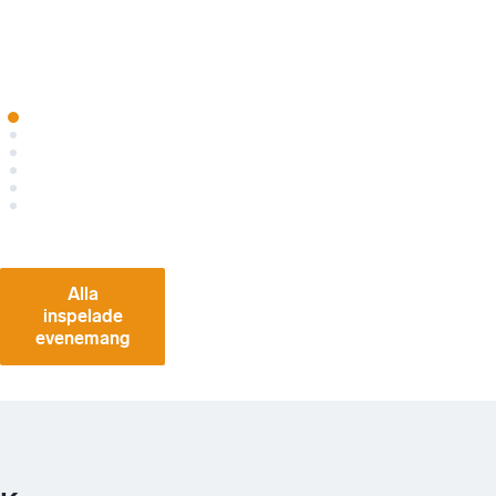
Sändes
:
2022-
06-29
Alla
inspelade
evenemang