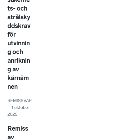
ts- och
strålsky
ddskrav
för
utvinnin
g och
anriknin
g av
kärnäm
nen
REMISSVAR
–
1 oktober
2025
Remiss
av