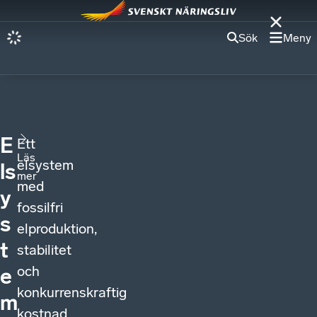
Sök
Meny
E
Ett
Läs
elsystem
ls
mer
med
y
fossilfri
s
elproduktion,
t
stabilitet
och
e
konkurrenskraftig
m
kostnad