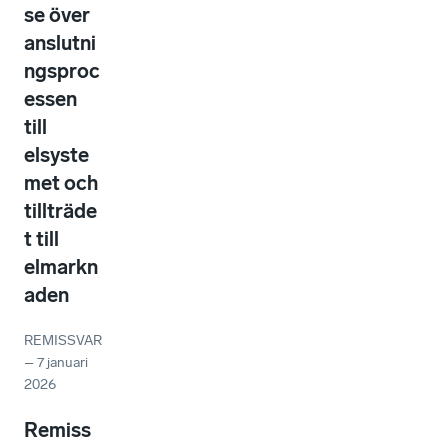
se över
anslutni
ngsproc
essen
till
elsyste
met och
tillträde
t till
elmarkn
aden
REMISSVAR
–
7 januari
2026
Remiss