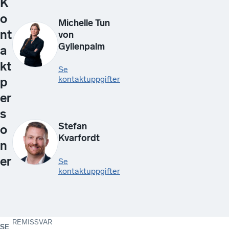
K
o
Michelle Tun
nt
von
Gyllenpalm
a
kt
Se
kontaktuppgifter
p
er
s
Stefan
o
Kvarfordt
n
er
Se
kontaktuppgifter
REMISSVAR
SE