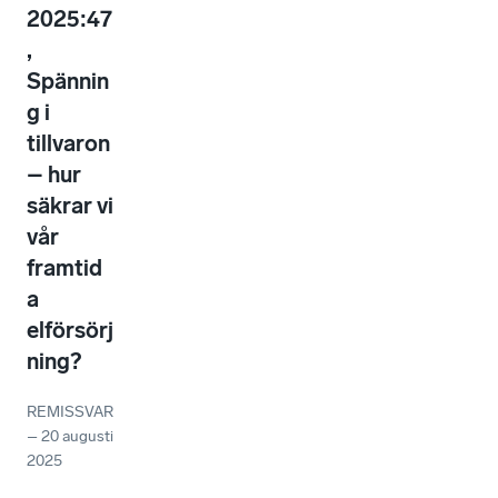
2025:47
,
Spännin
g i
tillvaron
– hur
säkrar vi
vår
framtid
a
elförsörj
ning?
REMISSVAR
–
20 augusti
2025