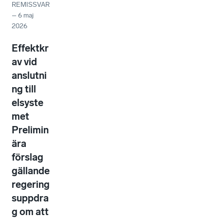
REMISSVAR
–
6 maj
2026
Effektkr
av vid
anslutni
ng till
elsyste
met
Prelimin
ära
förslag
gällande
regering
suppdra
g om att