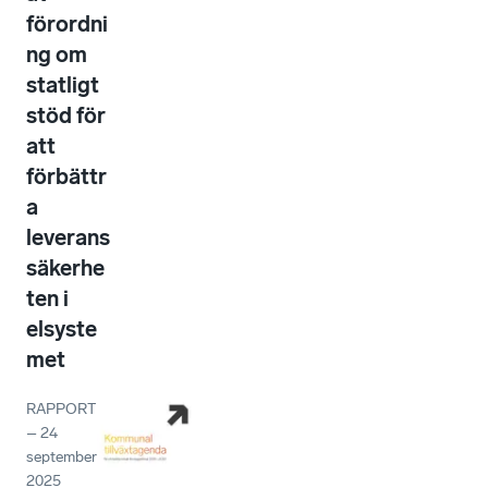
förordni
ng om
statligt
stöd för
att
förbättr
a
leverans
säkerhe
ten i
elsyste
met
RAPPORT
–
24
september
2025