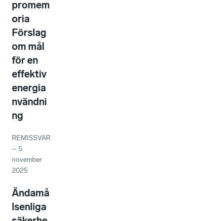
promem
oria
Förslag
om mål
för en
effektiv
energia
nvändni
ng
REMISSVAR
–
5
november
2025
Ändamå
lsenliga
säkerhe