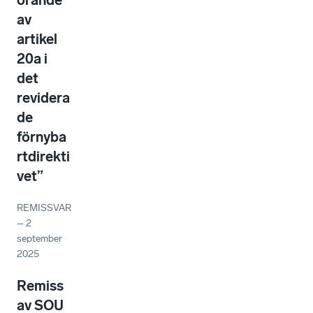
örande
av
artikel
20a i
det
revidera
de
förnyba
rtdirekti
vet”
REMISSVAR
–
2
september
2025
Remiss
av SOU