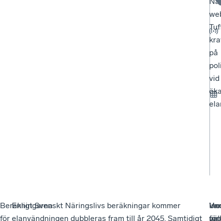
När
we
Tuf
kra
på
pol
vid
ök
el
Beräkningarna
Enligt Svenskt Näringslivs beräkningar kommer
In
Un
Va
för
elanvändningen dubbleras fram till år 2045. Samtidigt
pro
för
vä