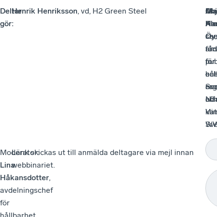
Deltar
Henrik Henriksson
, vd, H2 Green Steel
An
Ol
Ma
gör:
Al
Ha
Kn
che
sen
Öy
,
för
råd
ans
pub
för
för
oc
hål
ene
reg
ene
Sv
aff
oc
När
Vat
kli
Sve
W
Moderator:
Länk skickas ut till anmälda deltagare via mejl innan
Lina
webbinariet.
Håkansdotter
,
avdelningschef
för
hållbarhet