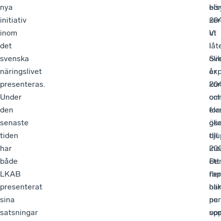
nya
el
bör
initiativ
204
ser
inom
Vi
ut
det
låt
i
svenska
oli
Sve
näringslivet
exp
år
presenteras.
kon
20
Under
oc
om
den
for
el
senaste
gö
ök
tiden
dju
till
har
in
20
både
ett
De
LKAB
fle
rap
presenterat
oli
har
sina
per
nu
satsningar
so
up