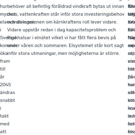
hur
behöver all befintlig föråldrad vindkraft bytas ut innan
Kra
åre
till
mycket
dess, vattenkraften står inför stora investeringsbehov
elf
tog
lan
elanvändningen
och diskussionen om kärnkraftens roll lever vidare.
arb
Kra
av
i
Vidare uppstår redan i dag kapacitetsproblem och
Sv
Elf
en
Sverige
flaskhalsar i elnätet vilket vi har fått flera bevis på
När
fr
hög
kommer
under våren och sommaren. Elsystemet står kort sagt
me
en
rap
öka
inför stora utmaningar, men möjligheterna är större.
att
rap
fram
vis
so
till
hur
tit
år
Sve
på
2045
ka
hur
ändras
säk
ett
snabbt
ett
kos
i
kos
lev
takt
lev
oc
med
oc
foss
att
foss
els