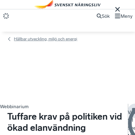
Sök
Meny
Hållbar utveckling, miljö och energi
Webbinarium
Vä
Tuffare krav på politiken vid
till
ökad elanvändning
Sv