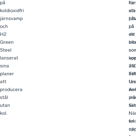
på
har
för
koldioxidfri
sta
att
järnsvamp
på
tit
och
på
på
H2
de
ett
Green
bes
el
Steel
so
so
lanserat
ko
up
sina
att
24
planer
be
TW
att
tas
Un
producera
An
web
stål
må
pre
utan
sät
Sv
kol.
i
När
fok
en
när
up