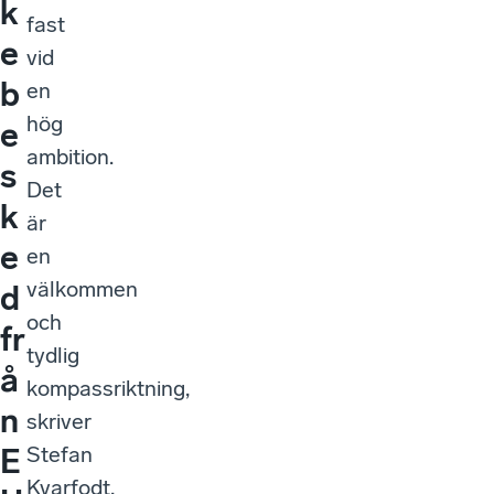
k
fast
e
vid
b
en
hög
e
ambition.
s
Det
k
är
e
en
välkommen
d
och
fr
tydlig
å
kompassriktning,
n
skriver
Stefan
E
Kvarfodt,