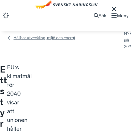
Sök
Meny
NY
Hållbar utveckling, miljö och energi
juli
202
EU:s
E
klimatmål
tt
för
s
2040
t
visar
y
att
unionen
r
håller