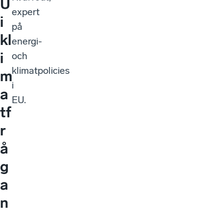
U
expert
i
på
kl
energi-
i
och
klimatpolicies
m
i
a
EU.
tf
r
å
g
a
n