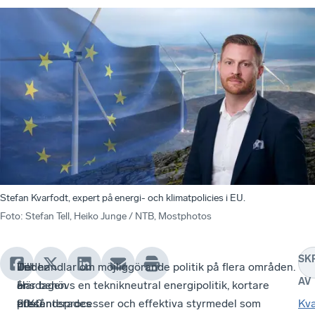
Stefan Kvarfodt, expert på energi- och klimatpolicies i EU.
Foto
:
Stefan Tell, Heiko Junge / NTB, Mostphotos
SK
Under
Det
Till
Det handlar om möjliggörande politik på flera områden.
AV
onsdagen
är
år
Här behövs en teknikneutral energipolitik, kortare
presenterades
ett
2040
tillståndsprocesser och effektiva styrmedel som
Kva