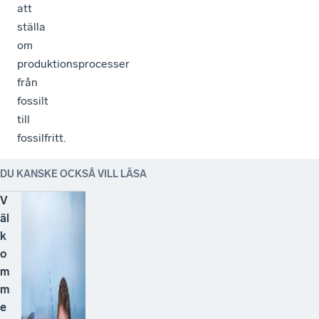
att
ställa
om
produktionsprocesser
från
fossilt
till
fossilfritt.
DU KANSKE OCKSÅ VILL LÄSA
V
äl
k
o
m
m
e