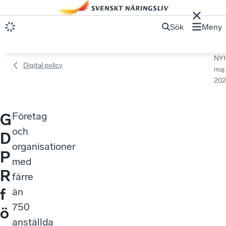
Sök
Meny
NY
Digital policy
maj
202
Företag
G
och
D
organisationer
P
med
R
färre
f
än
750
ö
anställda