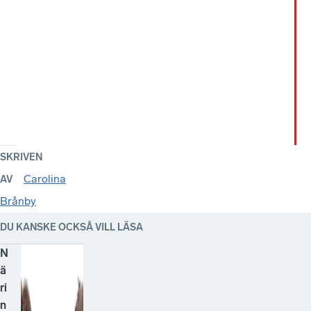
SKRIVEN
Carolina
AV
Brånby
DU KANSKE OCKSÅ VILL LÄSA
N
ä
ri
n