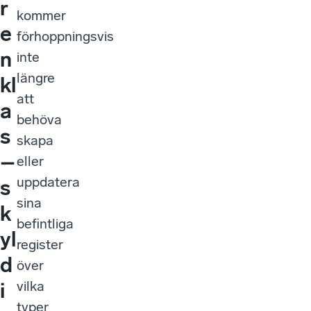
r
kommer
e
förhoppningsvis
n
inte
längre
kl
att
a
behöva
s
skapa
–
eller
uppdatera
s
sina
k
befintliga
yl
register
d
över
vilka
i
typer