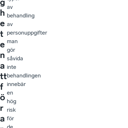
g
av
h
behandling
e
av
t
personuppgifter
man
e
gör
n
såvida
a
inte
tt
behandlingen
innebär
f
en
ö
hög
r
risk
a
för
de