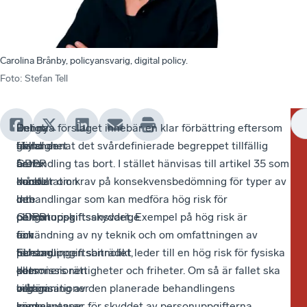
Carolina Brånby, policyansvarig, digital policy.
Foto
:
Stefan Tell
I
Enligt
Denna
Det nya förslaget innebär en klar förbättring eftersom
De
förra
gällande
skyldighet
bland annat det svårdefinierade begreppet tillfällig
för
årets
GDPR
är
behandling tas bort. I stället hänvisas till artikel 35 som
är
konsultation
måste
dock
handlar om krav på konsekvensbedömning för typer av
en
om
den
inte
behandlingar som kan medföra hög risk för
del
GDPR
personuppgiftsansvarige
obligatorisk
personuppgiftsskyddet. Exempel på hög risk är
av
fick
och
för
användning av ny teknik och om omfattningen av
en
EU-
personuppgiftsbiträdet,
företag
behandlingen sannolikt leder till en hög risk för fysiska
br
kommissionen
det
eller
personers rättigheter och friheter. Om så är fallet ska
an
många
vill
organisationer
bedömning av den planerade behandlingens
i
kommentarer
säga
med
konsekvenser för skyddet av personuppgifterna
EU