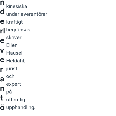
n
kinesiska
d
underleverantörer
e
kraftigt
rl
begränsas,
skriver
e
Ellen
v
Hausel
e
Heldahl,
r
jurist
och
a
expert
n
på
t
offentlig
ö
upphandling.