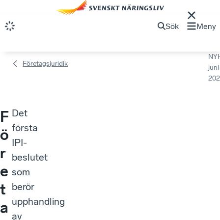
Sök
Meny
NY
Företagsjuridik
juni
202
Det
F
första
ö
IPI-
r
beslutet
e
som
t
berör
upphandling
a
av