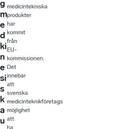
g
medicintekniska
m
produkter
e
har
kommit
d
från
ki
EU-
n
kommissionen.
e
Det
innebär
si
att
s
svenska
k
medicinteknikföretags
a
möjlighet
att
u
ha