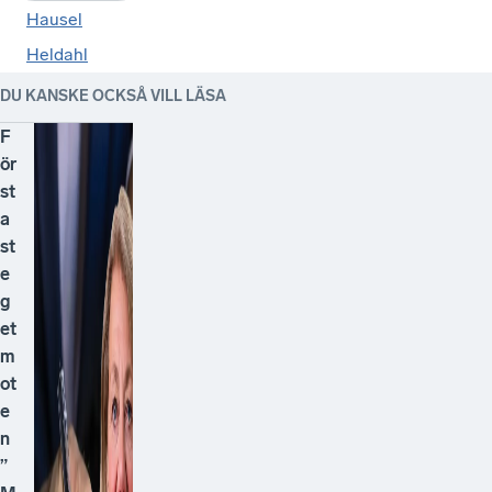
Hausel
Heldahl
DU KANSKE OCKSÅ VILL LÄSA
F
ör
st
a
st
e
g
et
m
ot
e
n
”