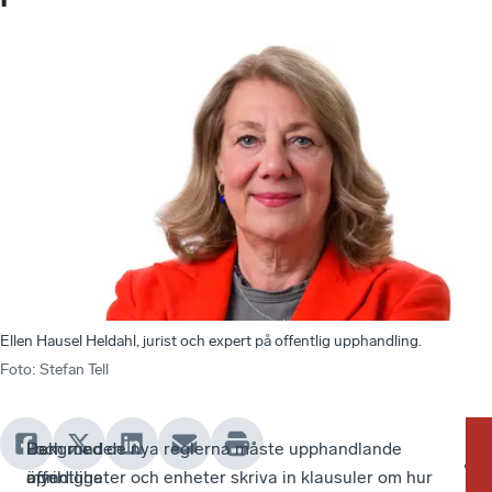
Ellen Hausel Heldahl, jurist och expert på offentlig upphandling.
Foto
:
Stefan Tell
Den
Bakgrunden
I
I och med de nya reglerna måste upphandlande
Fö
IPI-
offentliga
är
april
myndigheter och enheter skriva in klausuler om hur
sv
för