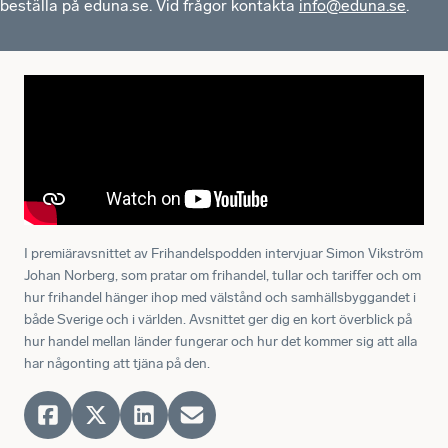
beställa på eduna.se. Vid frågor kontakta
info@eduna.se
.
I premiäravsnittet av Frihandelspodden intervjuar Simon Vikström
Johan Norberg, som pratar om frihandel, tullar och tariffer och om
hur frihandel hänger ihop med välstånd och samhällsbyggandet i
både Sverige och i världen. Avsnittet ger dig en kort överblick på
hur handel mellan länder fungerar och hur det kommer sig att alla
har någonting att tjäna på den.