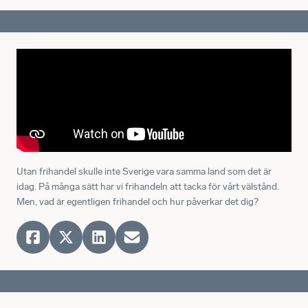
Utan frihandel skulle inte Sverige vara samma land som det är
idag. På många sätt har vi frihandeln att tacka för vårt välstånd.
Men, vad är egentligen frihandel och hur påverkar det dig?