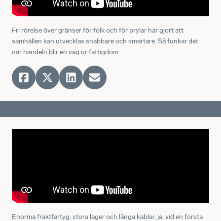
Fri rörelse över gränser för folk och för prylar har gjort att
samhällen kan utvecklas snabbare och smartare. Så funkar det
när handeln blir en väg ur fattigdom.
Enorma fraktfartyg, stora lager och långa kablar, ja, vid en första