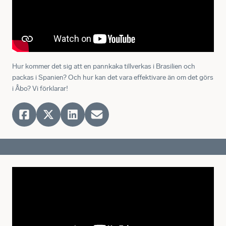
Hur kommer det sig att en pannkaka tillverkas i Brasilien och
packas i Spanien? Och hur kan det vara effektivare än om det görs
i Åbo? Vi förklarar!