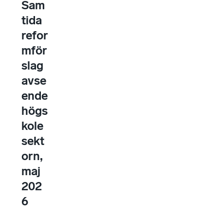
Sam
tida
refor
mför
slag
avse
ende
högs
kole
sekt
orn,
maj
202
6