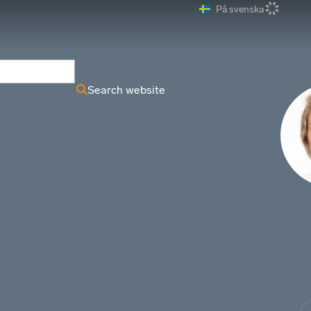
På svenska
ews Archive
Search website