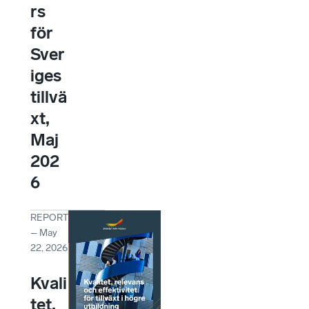
rs
för
Sver
iges
tillvä
xt,
Maj
202
6
REPORT
–
May
22, 2026
Kvali
tet,