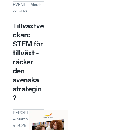
EVENT
–
March
24, 2026
Tillväxtve
ckan:
STEM för
tillväxt -
räcker
den
svenska
strategin
?
REPORT
–
March
4, 2026