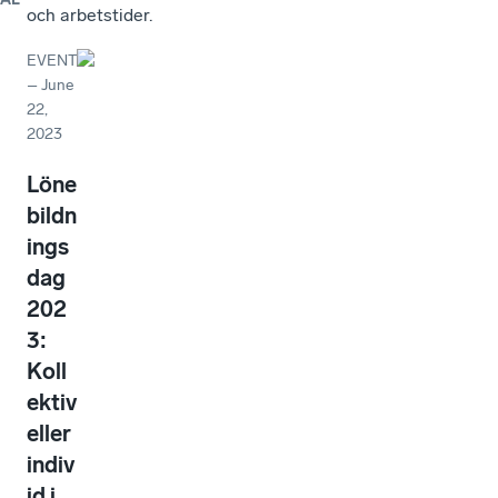
och arbetstider.
EVENT
–
June
22,
2023
Löne
bildn
ings
dag
202
3:
Koll
ektiv
eller
indiv
id i