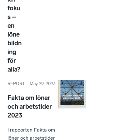
foku
s –
en
löne
bildn
ing
för
alla?
REPORT
–
May 29, 2023
Fakta om löner
och arbetstider
2023
I rapporten Fakta om
löner och arbetstider