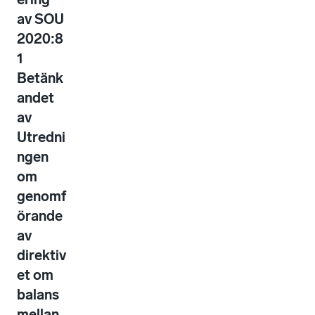
av SOU
2020:8
1
Betänk
andet
av
Utredni
ngen
om
genomf
örande
av
direktiv
et om
balans
mellan