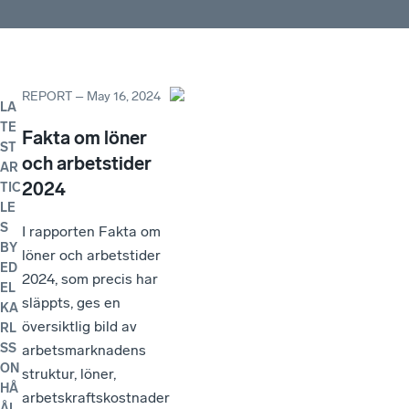
REPORT
–
May 16, 2024
LA
TE
Fakta om löner
ST
och arbetstider
AR
2024
TIC
LE
S
I rapporten Fakta om
BY
löner och arbetstider
ED
2024, som precis har
EL
släppts, ges en
KA
översiktlig bild av
RL
SS
arbetsmarknadens
ON
struktur, löner,
HÅ
arbetskraftskostnader
ÅL