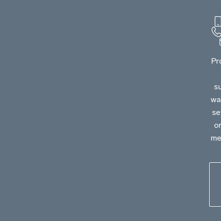
Pr
s
wa
se
o
me