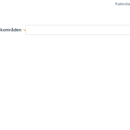
Kalenda
kområden
Medlemskap
Rapporter och remissva