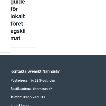
guide
för
lokalt
föret
agskli
mat
Kontakta Svenskt Näringsliv
Postadress
:
114 82 Stockholm
Besöksadress
:
Storgatan 19
Telefon
:
08-553 430 00
Kontakta oss