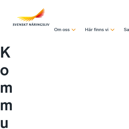
Om oss
Här finns vi
Sa
K
o
m
m
u