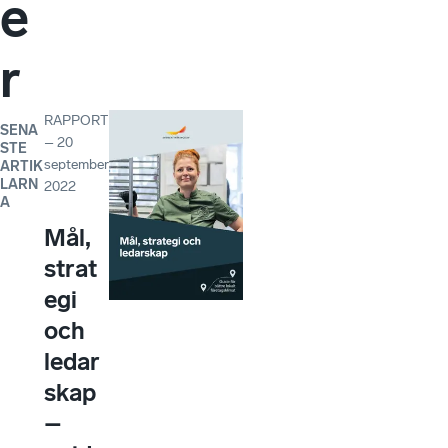
e
r
RAPPORT
SENA
–
20
STE
september
ARTIK
LARN
2022
A
Mål,
strat
egi
och
ledar
skap
–