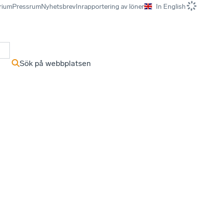
rium
Pressrum
Nyhetsbrev
Inrapportering av löner
In English
r
Sök på webbplatsen