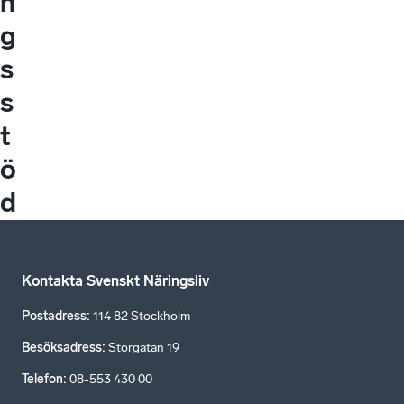
n
g
s
s
t
ö
d
Kontakta Svenskt Näringsliv
Postadress
:
114 82 Stockholm
Besöksadress
:
Storgatan 19
Telefon
:
08-553 430 00