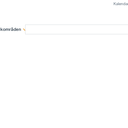
Kalenda
kområden
Medlemskap
Rapporter och remissva