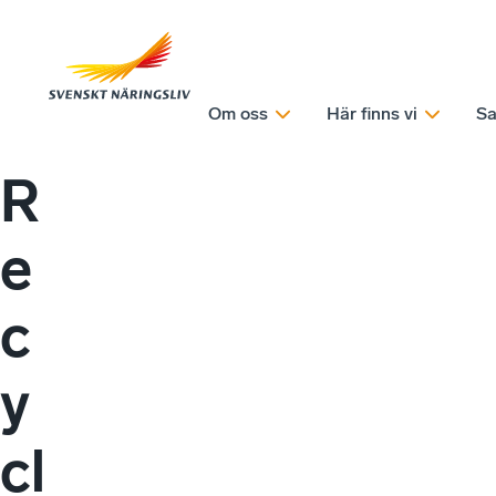
Om oss
Här finns vi
Sa
R
e
c
y
cl