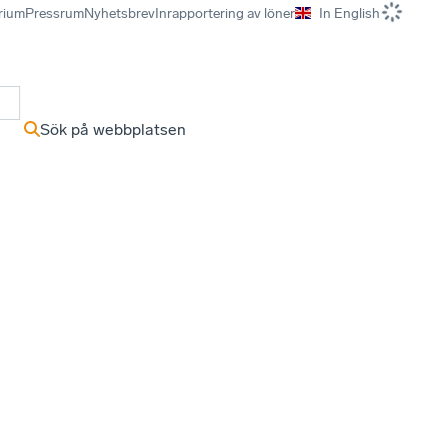
rium
Pressrum
Nyhetsbrev
Inrapportering av löner
In English
r
Sök på webbplatsen