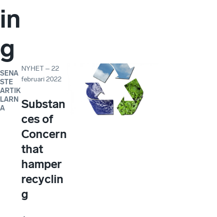
in
g
NYHET
–
22
SENA
februari 2022
STE
ARTIK
LARN
Substan
A
ces of
Concern
that
hamper
recyclin
g