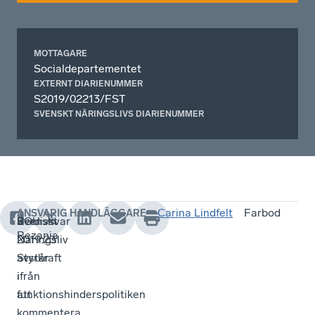
MOTTAGARE
Socialdepartementet
EXTERNT DIARIENUMMER
S2019/02213/FST
SVENSKT NÄRINGSLIVS DIARIENUMMER
Carina Lindfelt
Farbod
ANSVARIG HANDLÄGGARE
Remissvar
SOU
Svenskt
Rezania
2019:23
Näringsliv
Styrkraft
avstår
i
ifrån
funktionshinderspolitiken
att
kommentera