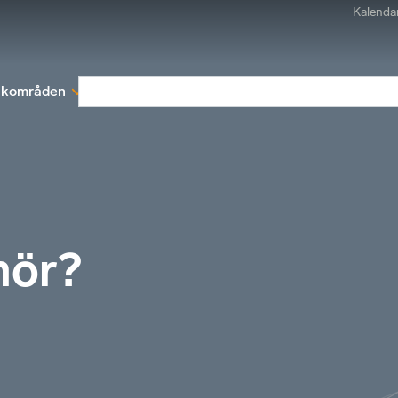
Kalenda
kområden
Medlemskap
Rapporter och remissva
nör?