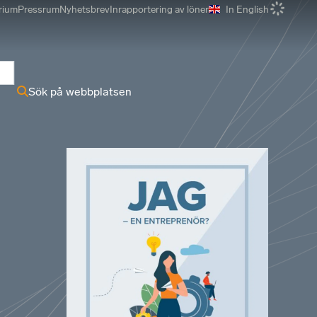
rium
Pressrum
Nyhetsbrev
Inrapportering av löner
In English
r
Sök på webbplatsen