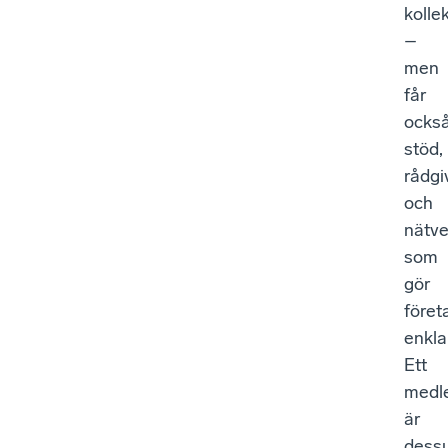
kolle
–
men
får
ocks
stöd,
rådgi
och
nätve
som
gör
föret
enkla
Ett
medl
är
dess