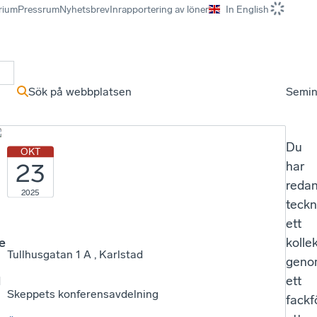
rium
Pressrum
Nyhetsbrev
Inrapportering av löner
In English
r
Sök på webbplatsen
Semin
Du
OKT
23
har
reda
2025
teckn
ett
e
kolle
Tullhusgatan 1 A , Karlstad
geno
l
ett
Skeppets konferensavdelning
fackf