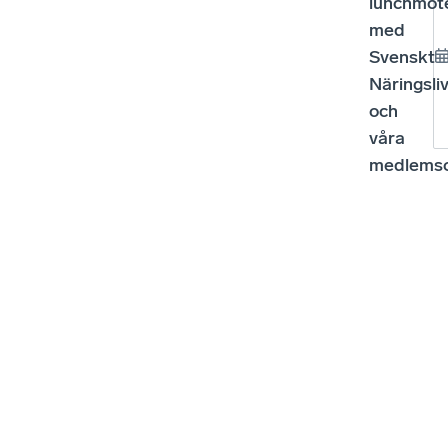
lunchmöt
med
Svenskt
Näringsli
och
våra
medlemso