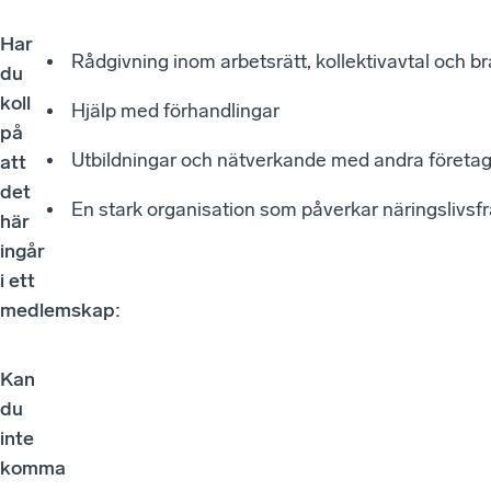
Har
Rådgivning inom arbetsrätt, kollektivavtal och b
du
koll
Hjälp med förhandlingar
på
Utbildningar och nätverkande med andra företa
att
det
En stark organisation som påverkar näringslivsfr
här
ingår
i ett
medlemskap:
Kan
du
inte
komma