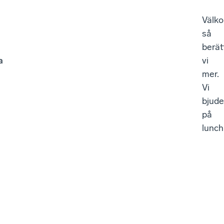
Välk
så
berät
a
vi
mer.
Vi
bjude
på
lunch