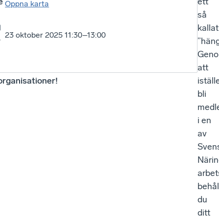
e
ett
Öppna karta
så
kallat
23 oktober 2025 11:30–13:00
v
”häng
Gen
att
rganisationer!
iställ
bli
medl
i en
av
Sven
Närin
arbet
behål
du
ditt