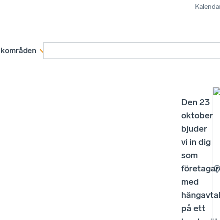
Kalenda
kområden
Medlemskap
Rapporter och remissva
Den 23
oktober
bjuder
vi in dig
som
företagar
med
hängavta
på ett