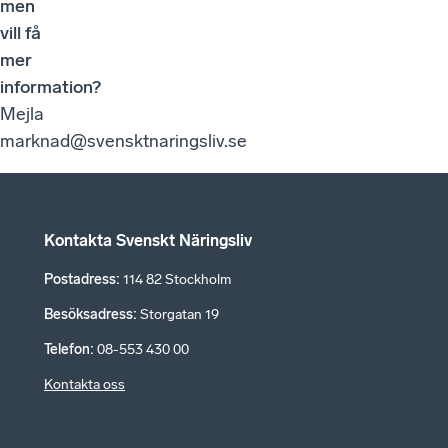
men
vill få
mer
information?
Mejla
marknad@svensktnaringsliv.se
Kontakta Svenskt Näringsliv
Postadress
:
114 82 Stockholm
Besöksadress
:
Storgatan 19
Telefon
:
08-553 430 00
Kontakta oss