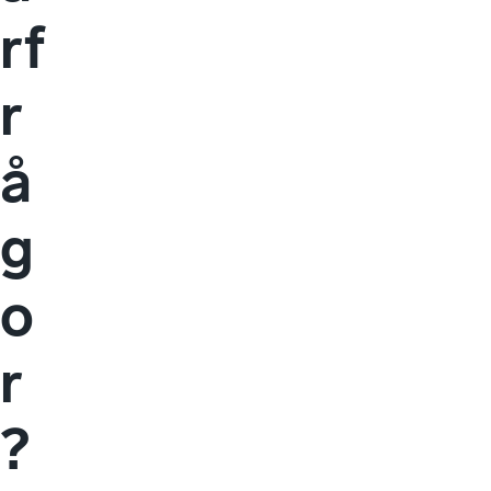
rf
r
å
g
o
r
?