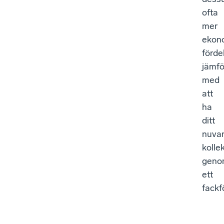
ofta
mer
ekon
förde
jämfö
med
att
ha
ditt
nuva
kolle
geno
ett
fackf