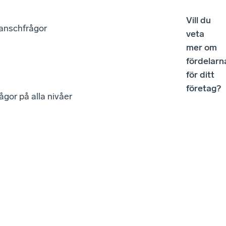
Vill du
ranschfrågor
veta
mer om
fördelarn
g
för ditt
företag?
ågor på alla nivåer