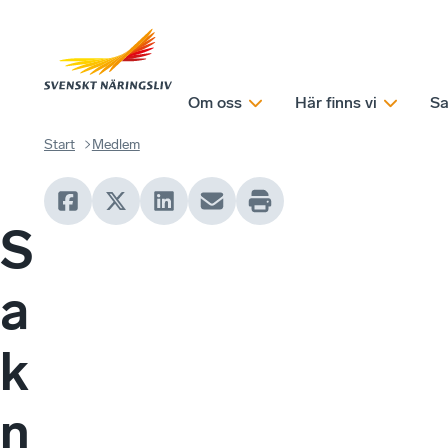
Om oss
Här finns vi
Sa
Start
Medlem
S
a
k
n