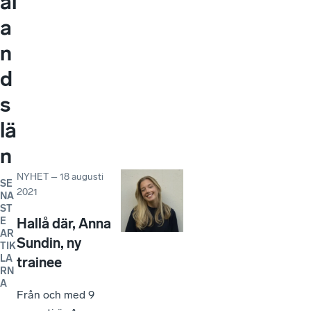
al
a
n
d
s
lä
n
NYHET
–
18 augusti
SE
2021
NA
ST
E
Hallå där, Anna
AR
Sundin, ny
TIK
LA
trainee
RN
A
Från och med 9