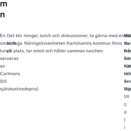
m
n
En
Det blir mingel, lunch och diskussioner, ta gärna med en
Ha
Vä
När
smakrik
kollega. Näringslivsenheten Karlshamns kommun finns
du
Ka
lunch
på plats, tar emot och håller samman lunchen.
frå
ko
serveras
om
Fö
av
nät
Ka
Carlmans
Hö
oc
(till
av
Sv
självkostnadspris).
dig
När
till
n
a
r
i