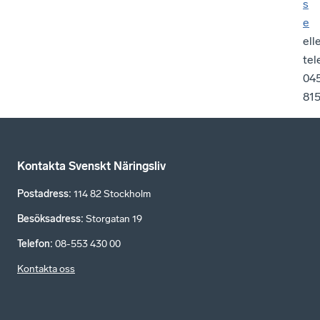
s
e
ell
tel
04
815
Kontakta Svenskt Näringsliv
Postadress
:
114 82 Stockholm
Besöksadress
:
Storgatan 19
Telefon
:
08-553 430 00
Kontakta oss