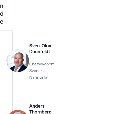
n
d
e
Sven-Olov
Daunfeldt
Chefsekonom,
Svenskt
Näringsliv
Anders
Thornberg