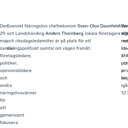
Den
Svenskt Näringslivs chefsekonom
Sven-Olov Daunfeldt
An
Va
Vi
29
och Landshövding
Anders Thornberg
, lokala företagare
dig
vä
inl
maj
och riksdagsledamöter är på plats för ett
re
me
samlas
näringspolitiskt samtal om vägen framåt.
ida
lun
företagsledare,
ant
11:
politiker,
pla
oc
opinionsbildare
är
pr
och
beg
kör
andra
igå
näringslivsvänner
12:
för
att
gemensamt
fokusera