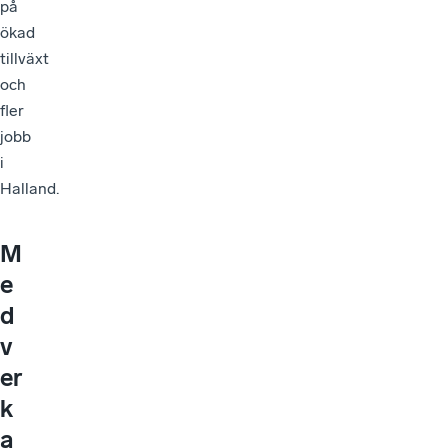
på
ökad
tillväxt
och
fler
jobb
i
Halland.
M
e
d
v
er
k
a