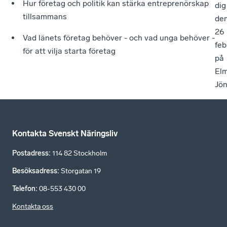
Hur företag och politik kan stärka entreprenörskap
dig
tillsammans
de
26
Vad länets företag behöver - och vad unga behöver -
feb
för att vilja starta företag
på
Elm
Jön
Kontakta Svenskt Näringsliv
Postadress
:
114 82 Stockholm
Besöksadress
:
Storgatan 19
Telefon
:
08-553 430 00
Kontakta oss