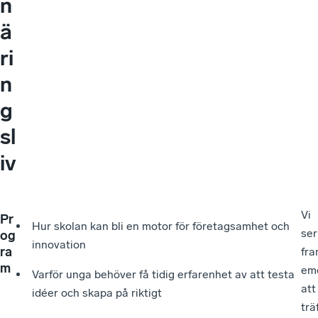
n
ä
ri
n
g
sl
iv
Vi
Pr
Hur skolan kan bli en motor för företagsamhet och
ser
og
innovation
ra
fr
m
em
Varför unga behöver få tidig erfarenhet av att testa
att
idéer och skapa på riktigt
trä