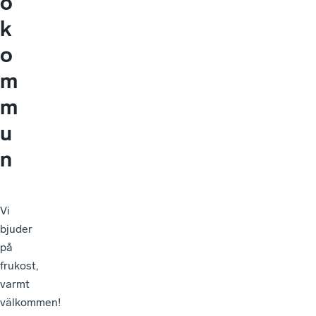
ö
k
o
m
m
u
n
Vi
bjuder
på
frukost,
varmt
välkommen!