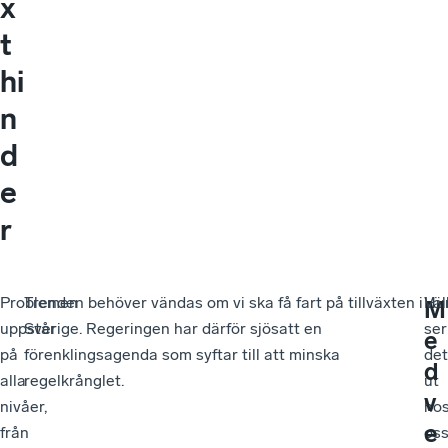
x
t
hi
n
d
e
r
Problemen
Trenden behöver vändas om vi ska få fart på tillväxten i
Hu
Vä
M
uppstår
Sverige. Regeringen har därför sjösatt en
ser
e
på
förenklingsagenda som syftar till att minska
det
d
alla
regelkrånglet.
ut
v
nivåer,
ho
e
från
os