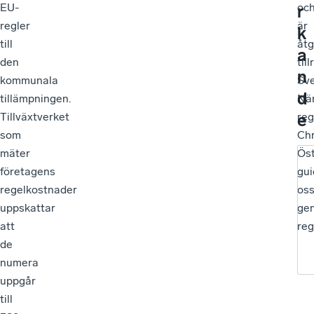
EU-
oc
r
regler
är
k
till
åt
a
den
til
n
kommunala
Sv
d
tillämpningen.
När
e
Tillväxtverket
reg
som
Chr
mäter
Ös
företagens
gui
regelkostnader
os
uppskattar
ge
att
reg
de
numera
uppgår
till