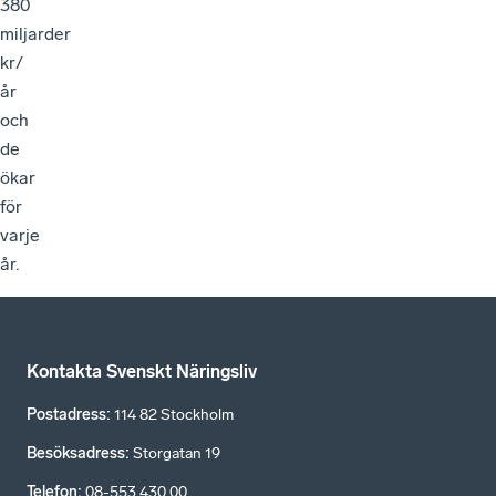
380
miljarder
kr/
år
och
de
ökar
för
varje
år.
Kontakta Svenskt Näringsliv
Postadress
:
114 82 Stockholm
Besöksadress
:
Storgatan 19
Telefon
:
08-553 430 00