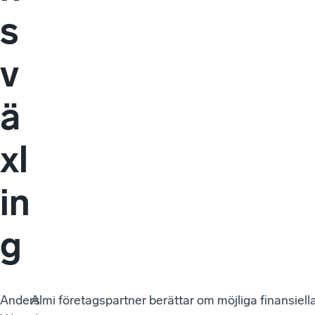
s
v
ä
xl
in
g
Anders
Almi företagspartner berättar om möjliga finansiel