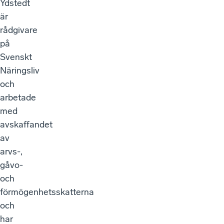
Ydstedt
är
rådgivare
på
Svenskt
Näringsliv
och
arbetade
med
avskaffandet
av
arvs-,
gåvo-
och
förmögenhetsskatterna
och
har