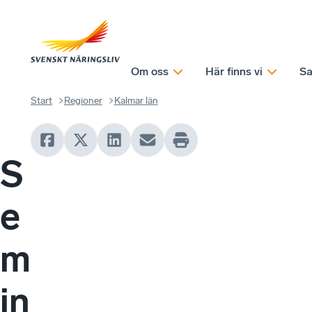
Om oss
Här finns vi
Sa
Start
Regioner
Kalmar län
S
e
m
in