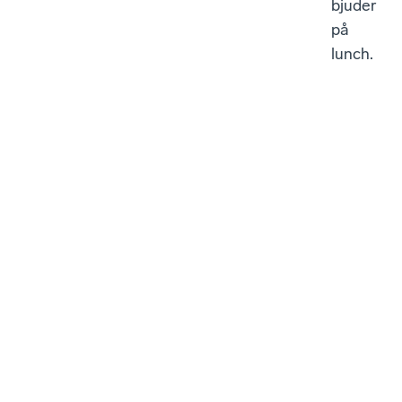
bjuder
på
lunch.