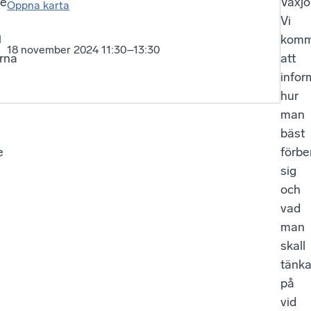
e
Växjö
Öppna karta
Vi
komm
18 november 2024 11:30–13:30
rna
att
infor
hur
man
bäst
e
förbe
sig
och
vad
man
skall
tänk
på
e
vid