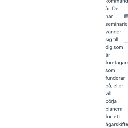
kommand
år. De
här
seminarie
vänder
sig till
dig som
är
företagar
som
funderar
på, eller
vill
börja
planera
för, ett
ägarskift