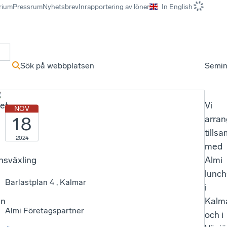
rium
Pressrum
Nyhetsbrev
Inrapportering av löner
In English
r
Sök på webbplatsen
Semin
vet
Vi
NOV
18
arran
tills
2024
med
nsväxling
Almi
lunc
Barlastplan 4 , Kalmar
i
en
Kalm
Almi Företagspartner
och i