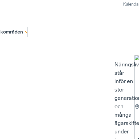
Kalenda
kområden
Medlemskap
Rapporter och remissva
Näringsli
står
inför en
stor
generatio
och
många
ägarskift
under