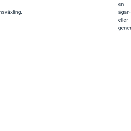
en
nsväxling.
ägar-
eller
gener